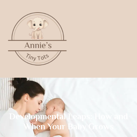
Developmental Leaps: How and
When Your Baby Grows