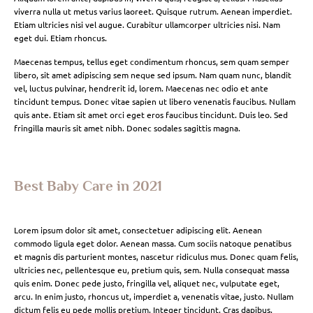
viverra nulla ut metus varius laoreet. Quisque rutrum. Aenean imperdiet.
Etiam ultricies nisi vel augue. Curabitur ullamcorper ultricies nisi. Nam
eget dui. Etiam rhoncus.
Maecenas tempus, tellus eget condimentum rhoncus, sem quam semper
libero, sit amet adipiscing sem neque sed ipsum. Nam quam nunc, blandit
vel, luctus pulvinar, hendrerit id, lorem. Maecenas nec odio et ante
tincidunt tempus. Donec vitae sapien ut libero venenatis faucibus. Nullam
quis ante. Etiam sit amet orci eget eros faucibus tincidunt. Duis leo. Sed
fringilla mauris sit amet nibh. Donec sodales sagittis magna.
Best Baby Care in 2021
Lorem ipsum dolor sit amet, consectetuer adipiscing elit. Aenean
commodo ligula eget dolor. Aenean massa. Cum sociis natoque penatibus
et magnis dis parturient montes, nascetur ridiculus mus. Donec quam felis,
ultricies nec, pellentesque eu, pretium quis, sem. Nulla consequat massa
quis enim. Donec pede justo, fringilla vel, aliquet nec, vulputate eget,
arcu. In enim justo, rhoncus ut, imperdiet a, venenatis vitae, justo. Nullam
dictum felis eu pede mollis pretium. Integer tincidunt. Cras dapibus.