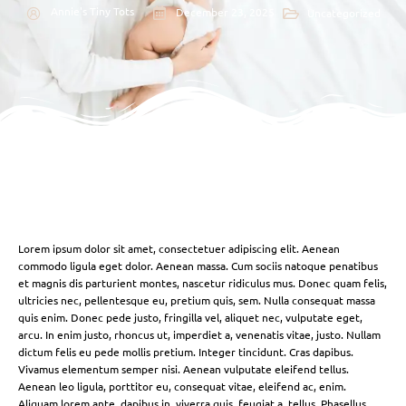
Annie's Tiny Tots
December 23, 2025
Uncategorized
Lorem ipsum dolor sit amet, consectetuer adipiscing elit. Aenean
commodo ligula eget dolor. Aenean massa. Cum sociis natoque penatibus
et magnis dis parturient montes, nascetur ridiculus mus. Donec quam felis,
ultricies nec, pellentesque eu, pretium quis, sem. Nulla consequat massa
quis enim. Donec pede justo, fringilla vel, aliquet nec, vulputate eget,
arcu. In enim justo, rhoncus ut, imperdiet a, venenatis vitae, justo. Nullam
dictum felis eu pede mollis pretium. Integer tincidunt. Cras dapibus.
Vivamus elementum semper nisi. Aenean vulputate eleifend tellus.
Aenean leo ligula, porttitor eu, consequat vitae, eleifend ac, enim.
Aliquam lorem ante, dapibus in, viverra quis, feugiat a, tellus. Phasellus