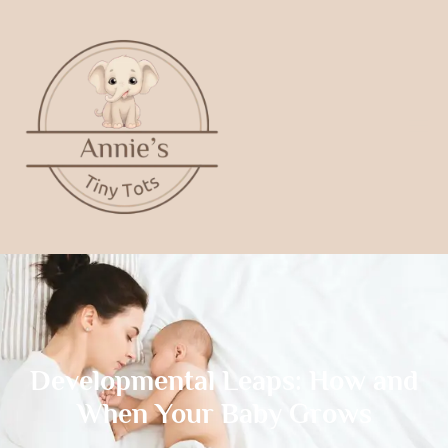
Developmental Leaps: How and
When Your Baby Grows