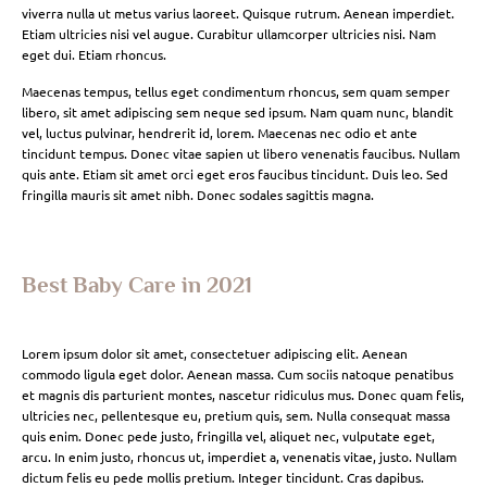
viverra nulla ut metus varius laoreet. Quisque rutrum. Aenean imperdiet.
Etiam ultricies nisi vel augue. Curabitur ullamcorper ultricies nisi. Nam
eget dui. Etiam rhoncus.
Maecenas tempus, tellus eget condimentum rhoncus, sem quam semper
libero, sit amet adipiscing sem neque sed ipsum. Nam quam nunc, blandit
vel, luctus pulvinar, hendrerit id, lorem. Maecenas nec odio et ante
tincidunt tempus. Donec vitae sapien ut libero venenatis faucibus. Nullam
quis ante. Etiam sit amet orci eget eros faucibus tincidunt. Duis leo. Sed
fringilla mauris sit amet nibh. Donec sodales sagittis magna.
Best Baby Care in 2021
Lorem ipsum dolor sit amet, consectetuer adipiscing elit. Aenean
commodo ligula eget dolor. Aenean massa. Cum sociis natoque penatibus
et magnis dis parturient montes, nascetur ridiculus mus. Donec quam felis,
ultricies nec, pellentesque eu, pretium quis, sem. Nulla consequat massa
quis enim. Donec pede justo, fringilla vel, aliquet nec, vulputate eget,
arcu. In enim justo, rhoncus ut, imperdiet a, venenatis vitae, justo. Nullam
dictum felis eu pede mollis pretium. Integer tincidunt. Cras dapibus.