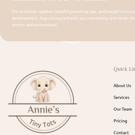
For exclusive updates, helpful parenting tips, and insights into yo
development. Stay connected with our community and never miss
events and promotions!
Quick Li
About Us
Services
Our Team
Pricing
Contact