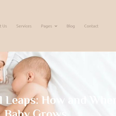
t Us
Services
Pages
Blog
Contact
l Leaps: How and Whe
Baby Grows