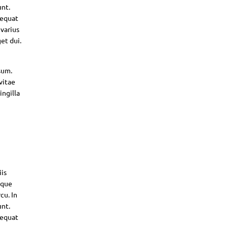
unt.
sequat
 varius
et dui.
sum.
vitae
ingilla
iis
sque
cu. In
unt.
sequat