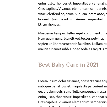
enim justo, rhoncus ut, imperdiet a, venenatis
Cras dapibus. Vivamus elementum semper nisi. 
vitae, eleifend ac, enim. Aliquam lorem ante, da
laoreet. Quisque rutrum. Aenean imperdiet. Eti
Etiam rhoncus.
Maecenas tempus, tellus eget condimentum rh
Nam quam nunc, blandit vel, luctus pulvinar, 
sapien ut libero venenatis faucibus. Nullam qui
mauris sit amet nibh. Donec sodales sagittis 
Best Baby Care in 2021
Lorem ipsum dolor sit amet, consectetuer adi
natoque penatibus et magnis dis parturient mo
eu, pretium quis, sem. Nulla consequat massa qu
enim justo, rhoncus ut, imperdiet a, venenatis
Cras dapibus. Vivamus elementum semper nisi. 
vitae, eleifend ac, enim. Aliquam lorem ante, da