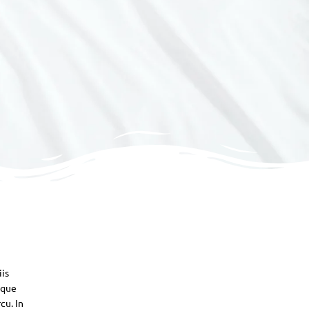
iis
sque
cu. In