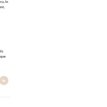
cu. In
unt.
iis
sque