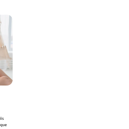
iis
sque