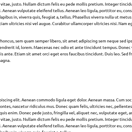
 vitae, justo. Nullam dictum felis eu pede mollis pretium. Integer tincid
Aenean vulputate eleifend tellus. Aenean leo ligula, porttitor eu, con
pibus in, viverra quis, feugiat a, tellus. Phasellus viverra nulla ut metus
am ultricies nisi vel augue. Curabitur ullamcorper ultricies nisi. Nam eg
oncus, sem quam semper libero, sit amet adipiscing sem neque sed ip
hendrerit id, lorem. Maecenas nec odio et ante tincidunt tempus. Donec 
s ante. Etiam sit amet orci eget eros faucibus tincidunt. Duis leo. Sed fr
magna.
piscing elit. Aenean commodo ligula eget dolor. Aenean massa. Cum soc
ntes, nascetur ridiculus mus. Donec quam felis, ultricies nec, pellente
is enim. Donec pede justo, fringilla vel, aliquet nec, vulputate eget, ar
 vitae, justo. Nullam dictum felis eu pede mollis pretium. Integer tincid
Aenean vulputate eleifend tellus. Aenean leo ligula, porttitor eu, con
pibus in, viverra quis, feugiat a, tellus.