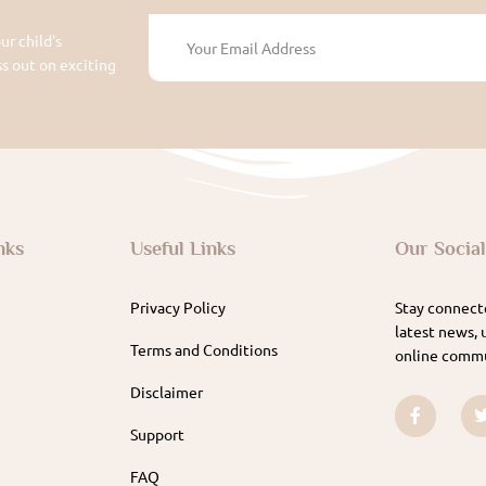
ur child's
 out on exciting
nks
Useful Links
Our Socia
Privacy Policy
Stay connecte
latest news, 
Terms and Conditions
online commu
Disclaimer
Support
FAQ