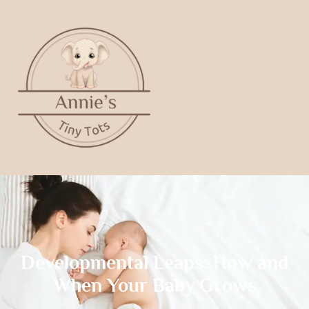
Developmental Leaps: How and
When Your Baby Grows