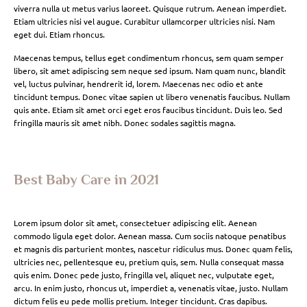
viverra nulla ut metus varius laoreet. Quisque rutrum. Aenean imperdiet.
Etiam ultricies nisi vel augue. Curabitur ullamcorper ultricies nisi. Nam
eget dui. Etiam rhoncus.
Maecenas tempus, tellus eget condimentum rhoncus, sem quam semper
libero, sit amet adipiscing sem neque sed ipsum. Nam quam nunc, blandit
vel, luctus pulvinar, hendrerit id, lorem. Maecenas nec odio et ante
tincidunt tempus. Donec vitae sapien ut libero venenatis faucibus. Nullam
quis ante. Etiam sit amet orci eget eros faucibus tincidunt. Duis leo. Sed
fringilla mauris sit amet nibh. Donec sodales sagittis magna.
Best Baby Care in 2021
Lorem ipsum dolor sit amet, consectetuer adipiscing elit. Aenean
commodo ligula eget dolor. Aenean massa. Cum sociis natoque penatibus
et magnis dis parturient montes, nascetur ridiculus mus. Donec quam felis,
ultricies nec, pellentesque eu, pretium quis, sem. Nulla consequat massa
quis enim. Donec pede justo, fringilla vel, aliquet nec, vulputate eget,
arcu. In enim justo, rhoncus ut, imperdiet a, venenatis vitae, justo. Nullam
dictum felis eu pede mollis pretium. Integer tincidunt. Cras dapibus.