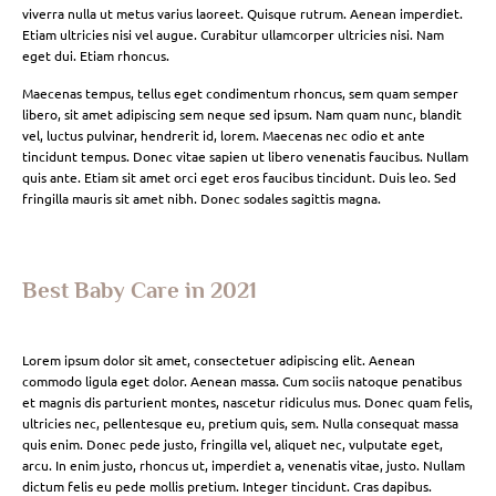
viverra nulla ut metus varius laoreet. Quisque rutrum. Aenean imperdiet.
Etiam ultricies nisi vel augue. Curabitur ullamcorper ultricies nisi. Nam
eget dui. Etiam rhoncus.
Maecenas tempus, tellus eget condimentum rhoncus, sem quam semper
libero, sit amet adipiscing sem neque sed ipsum. Nam quam nunc, blandit
vel, luctus pulvinar, hendrerit id, lorem. Maecenas nec odio et ante
tincidunt tempus. Donec vitae sapien ut libero venenatis faucibus. Nullam
quis ante. Etiam sit amet orci eget eros faucibus tincidunt. Duis leo. Sed
fringilla mauris sit amet nibh. Donec sodales sagittis magna.
Best Baby Care in 2021
Lorem ipsum dolor sit amet, consectetuer adipiscing elit. Aenean
commodo ligula eget dolor. Aenean massa. Cum sociis natoque penatibus
et magnis dis parturient montes, nascetur ridiculus mus. Donec quam felis,
ultricies nec, pellentesque eu, pretium quis, sem. Nulla consequat massa
quis enim. Donec pede justo, fringilla vel, aliquet nec, vulputate eget,
arcu. In enim justo, rhoncus ut, imperdiet a, venenatis vitae, justo. Nullam
dictum felis eu pede mollis pretium. Integer tincidunt. Cras dapibus.