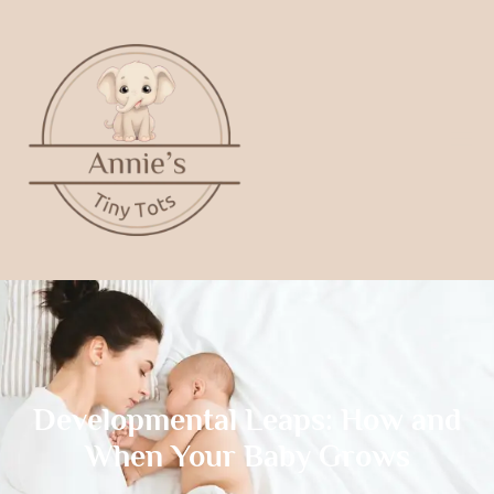
Developmental Leaps: How and
When Your Baby Grows