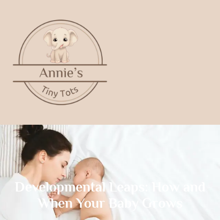
Developmental Leaps: How and
When Your Baby Grows