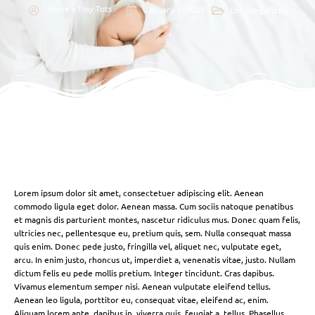
Annie's Tiny Tots
January 1, 2026
Uncategorized
Lorem ipsum dolor sit amet, consectetuer adipiscing elit. Aenean
commodo ligula eget dolor. Aenean massa. Cum sociis natoque penatibus
et magnis dis parturient montes, nascetur ridiculus mus. Donec quam felis,
ultricies nec, pellentesque eu, pretium quis, sem. Nulla consequat massa
quis enim. Donec pede justo, fringilla vel, aliquet nec, vulputate eget,
arcu. In enim justo, rhoncus ut, imperdiet a, venenatis vitae, justo. Nullam
dictum felis eu pede mollis pretium. Integer tincidunt. Cras dapibus.
Vivamus elementum semper nisi. Aenean vulputate eleifend tellus.
Aenean leo ligula, porttitor eu, consequat vitae, eleifend ac, enim.
Aliquam lorem ante, dapibus in, viverra quis, feugiat a, tellus. Phasellus