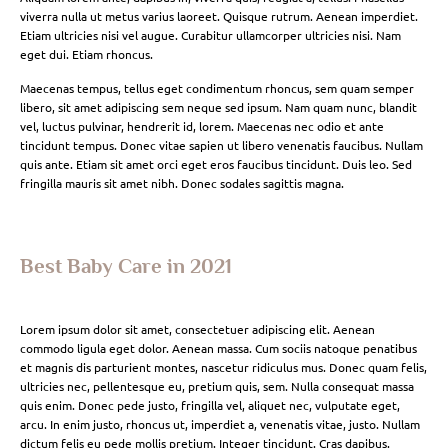
viverra nulla ut metus varius laoreet. Quisque rutrum. Aenean imperdiet.
Etiam ultricies nisi vel augue. Curabitur ullamcorper ultricies nisi. Nam
eget dui. Etiam rhoncus.
Maecenas tempus, tellus eget condimentum rhoncus, sem quam semper
libero, sit amet adipiscing sem neque sed ipsum. Nam quam nunc, blandit
vel, luctus pulvinar, hendrerit id, lorem. Maecenas nec odio et ante
tincidunt tempus. Donec vitae sapien ut libero venenatis faucibus. Nullam
quis ante. Etiam sit amet orci eget eros faucibus tincidunt. Duis leo. Sed
fringilla mauris sit amet nibh. Donec sodales sagittis magna.
Best Baby Care in 2021
Lorem ipsum dolor sit amet, consectetuer adipiscing elit. Aenean
commodo ligula eget dolor. Aenean massa. Cum sociis natoque penatibus
et magnis dis parturient montes, nascetur ridiculus mus. Donec quam felis,
ultricies nec, pellentesque eu, pretium quis, sem. Nulla consequat massa
quis enim. Donec pede justo, fringilla vel, aliquet nec, vulputate eget,
arcu. In enim justo, rhoncus ut, imperdiet a, venenatis vitae, justo. Nullam
dictum felis eu pede mollis pretium. Integer tincidunt. Cras dapibus.