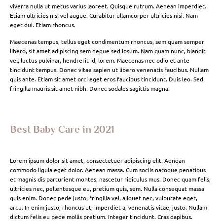
viverra nulla ut metus varius laoreet. Quisque rutrum. Aenean imperdiet.
Etiam ultricies nisi vel augue. Curabitur ullamcorper ultricies nisi. Nam
eget dui. Etiam rhoncus.
Maecenas tempus, tellus eget condimentum rhoncus, sem quam semper
libero, sit amet adipiscing sem neque sed ipsum. Nam quam nunc, blandit
vel, luctus pulvinar, hendrerit id, lorem. Maecenas nec odio et ante
tincidunt tempus. Donec vitae sapien ut libero venenatis faucibus. Nullam
quis ante. Etiam sit amet orci eget eros faucibus tincidunt. Duis leo. Sed
fringilla mauris sit amet nibh. Donec sodales sagittis magna.
Best Baby Care in 2021
Lorem ipsum dolor sit amet, consectetuer adipiscing elit. Aenean
commodo ligula eget dolor. Aenean massa. Cum sociis natoque penatibus
et magnis dis parturient montes, nascetur ridiculus mus. Donec quam felis,
ultricies nec, pellentesque eu, pretium quis, sem. Nulla consequat massa
quis enim. Donec pede justo, fringilla vel, aliquet nec, vulputate eget,
arcu. In enim justo, rhoncus ut, imperdiet a, venenatis vitae, justo. Nullam
dictum felis eu pede mollis pretium. Integer tincidunt. Cras dapibus.