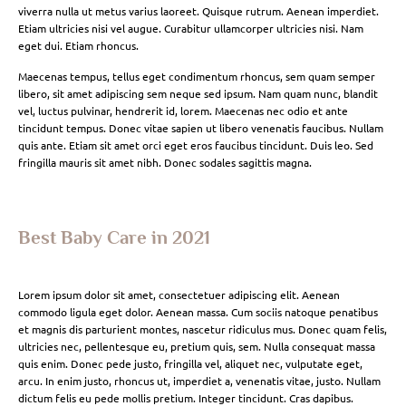
viverra nulla ut metus varius laoreet. Quisque rutrum. Aenean imperdiet.
Etiam ultricies nisi vel augue. Curabitur ullamcorper ultricies nisi. Nam
eget dui. Etiam rhoncus.
Maecenas tempus, tellus eget condimentum rhoncus, sem quam semper
libero, sit amet adipiscing sem neque sed ipsum. Nam quam nunc, blandit
vel, luctus pulvinar, hendrerit id, lorem. Maecenas nec odio et ante
tincidunt tempus. Donec vitae sapien ut libero venenatis faucibus. Nullam
quis ante. Etiam sit amet orci eget eros faucibus tincidunt. Duis leo. Sed
fringilla mauris sit amet nibh. Donec sodales sagittis magna.
Best Baby Care in 2021
Lorem ipsum dolor sit amet, consectetuer adipiscing elit. Aenean
commodo ligula eget dolor. Aenean massa. Cum sociis natoque penatibus
et magnis dis parturient montes, nascetur ridiculus mus. Donec quam felis,
ultricies nec, pellentesque eu, pretium quis, sem. Nulla consequat massa
quis enim. Donec pede justo, fringilla vel, aliquet nec, vulputate eget,
arcu. In enim justo, rhoncus ut, imperdiet a, venenatis vitae, justo. Nullam
dictum felis eu pede mollis pretium. Integer tincidunt. Cras dapibus.