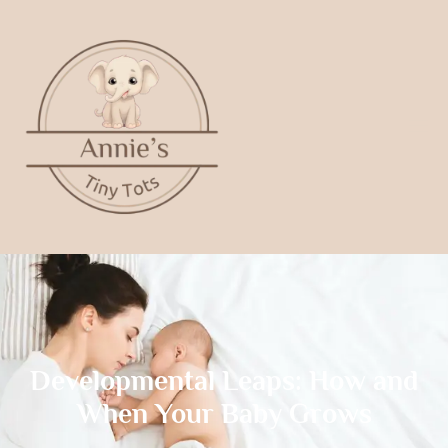
Developmental Leaps: How and
When Your Baby Grows