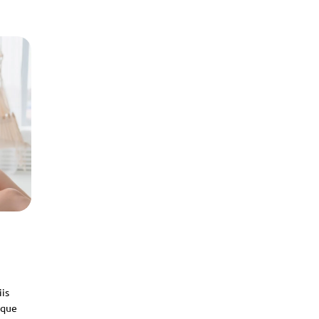
iis
sque