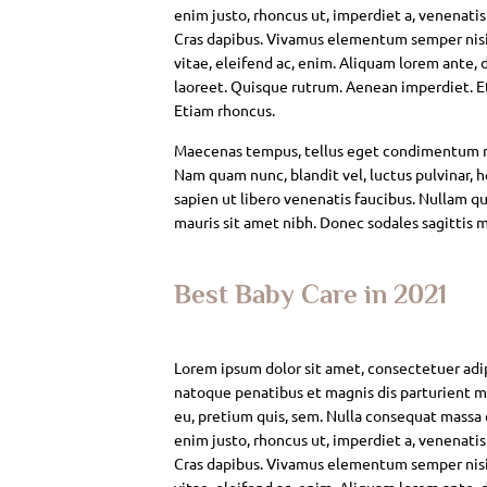
enim justo, rhoncus ut, imperdiet a, venenatis
Cras dapibus. Vivamus elementum semper nisi. 
vitae, eleifend ac, enim. Aliquam lorem ante, da
laoreet. Quisque rutrum. Aenean imperdiet. Eti
Etiam rhoncus.
Maecenas tempus, tellus eget condimentum rh
Nam quam nunc, blandit vel, luctus pulvinar, 
sapien ut libero venenatis faucibus. Nullam qui
mauris sit amet nibh. Donec sodales sagittis 
Best Baby Care in 2021
Lorem ipsum dolor sit amet, consectetuer adi
natoque penatibus et magnis dis parturient mo
eu, pretium quis, sem. Nulla consequat massa qu
enim justo, rhoncus ut, imperdiet a, venenatis
Cras dapibus. Vivamus elementum semper nisi. 
vitae, eleifend ac, enim. Aliquam lorem ante, da