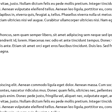
 vitae, justo. Nullam dictum felis eu pede mollis pretium. Integer tincid
Aenean vulputate eleifend tellus. Aenean leo ligula, porttitor eu, con
pibus in, viverra quis, feugiat a, tellus. Phasellus viverra nulla ut metus
am ultricies nisi vel augue. Curabitur ullamcorper ultricies nisi. Nam eg
oncus, sem quam semper libero, sit amet adipiscing sem neque sed ip
hendrerit id, lorem. Maecenas nec odio et ante tincidunt tempus. Donec 
s ante. Etiam sit amet orci eget eros faucibus tincidunt. Duis leo. Sed fr
magna.
piscing elit. Aenean commodo ligula eget dolor. Aenean massa. Cum soc
ntes, nascetur ridiculus mus. Donec quam felis, ultricies nec, pellente
is enim. Donec pede justo, fringilla vel, aliquet nec, vulputate eget, ar
 vitae, justo. Nullam dictum felis eu pede mollis pretium. Integer tincid
Aenean vulputate eleifend tellus. Aenean leo ligula, porttitor eu, con
pibus in, viverra quis, feugiat a, tellus.