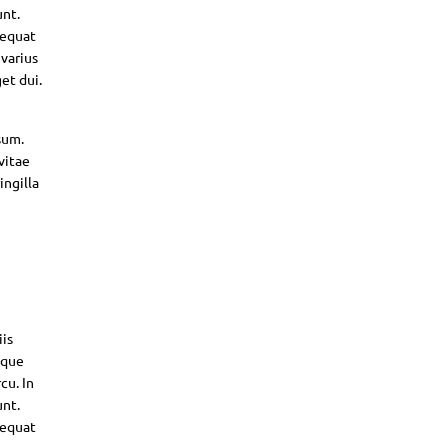
unt.
sequat
 varius
et dui.
sum.
vitae
ingilla
iis
sque
cu. In
unt.
sequat