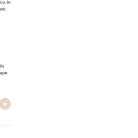
cu. In
unt.
iis
sque