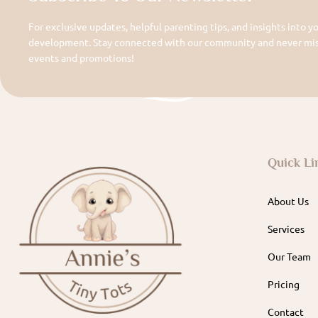
For exclusive updates, helpful parenting tips, and insights into yo
development. Stay connected with our community and never miss
events and promotions!
Quick Li
About Us
Services
Our Team
Pricing
Contact