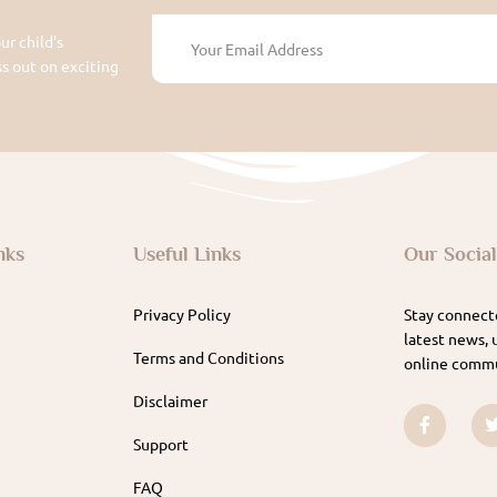
ur child's
 out on exciting
nks
Useful Links
Our Socia
Privacy Policy
Stay connecte
latest news, 
Terms and Conditions
online commu
Disclaimer
Support
FAQ