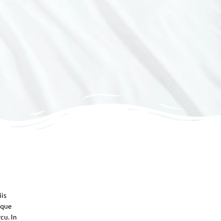
iis
sque
cu. In