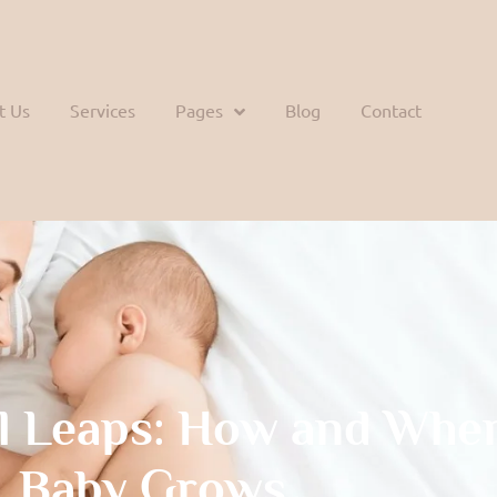
t Us
Services
Pages
Blog
Contact
l Leaps: How and Whe
Baby Grows