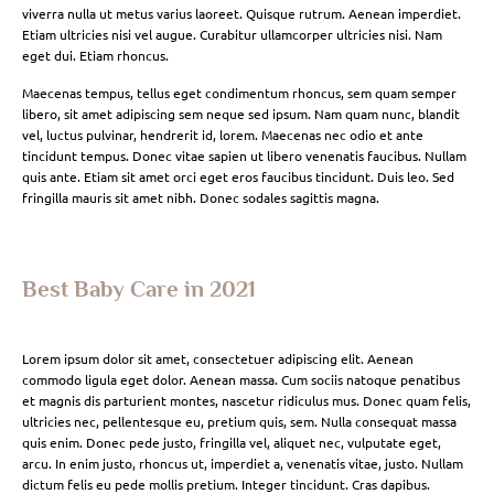
viverra nulla ut metus varius laoreet. Quisque rutrum. Aenean imperdiet.
Etiam ultricies nisi vel augue. Curabitur ullamcorper ultricies nisi. Nam
eget dui. Etiam rhoncus.
Maecenas tempus, tellus eget condimentum rhoncus, sem quam semper
libero, sit amet adipiscing sem neque sed ipsum. Nam quam nunc, blandit
vel, luctus pulvinar, hendrerit id, lorem. Maecenas nec odio et ante
tincidunt tempus. Donec vitae sapien ut libero venenatis faucibus. Nullam
quis ante. Etiam sit amet orci eget eros faucibus tincidunt. Duis leo. Sed
fringilla mauris sit amet nibh. Donec sodales sagittis magna.
Best Baby Care in 2021
Lorem ipsum dolor sit amet, consectetuer adipiscing elit. Aenean
commodo ligula eget dolor. Aenean massa. Cum sociis natoque penatibus
et magnis dis parturient montes, nascetur ridiculus mus. Donec quam felis,
ultricies nec, pellentesque eu, pretium quis, sem. Nulla consequat massa
quis enim. Donec pede justo, fringilla vel, aliquet nec, vulputate eget,
arcu. In enim justo, rhoncus ut, imperdiet a, venenatis vitae, justo. Nullam
dictum felis eu pede mollis pretium. Integer tincidunt. Cras dapibus.