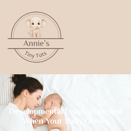
Developmental Leaps: How and
When Your Baby Grows