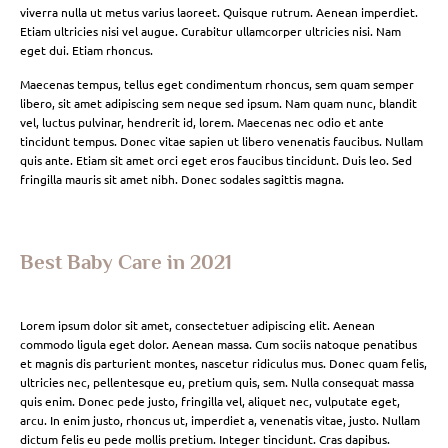
viverra nulla ut metus varius laoreet. Quisque rutrum. Aenean imperdiet.
Etiam ultricies nisi vel augue. Curabitur ullamcorper ultricies nisi. Nam
eget dui. Etiam rhoncus.
Maecenas tempus, tellus eget condimentum rhoncus, sem quam semper
libero, sit amet adipiscing sem neque sed ipsum. Nam quam nunc, blandit
vel, luctus pulvinar, hendrerit id, lorem. Maecenas nec odio et ante
tincidunt tempus. Donec vitae sapien ut libero venenatis faucibus. Nullam
quis ante. Etiam sit amet orci eget eros faucibus tincidunt. Duis leo. Sed
fringilla mauris sit amet nibh. Donec sodales sagittis magna.
Best Baby Care in 2021
Lorem ipsum dolor sit amet, consectetuer adipiscing elit. Aenean
commodo ligula eget dolor. Aenean massa. Cum sociis natoque penatibus
et magnis dis parturient montes, nascetur ridiculus mus. Donec quam felis,
ultricies nec, pellentesque eu, pretium quis, sem. Nulla consequat massa
quis enim. Donec pede justo, fringilla vel, aliquet nec, vulputate eget,
arcu. In enim justo, rhoncus ut, imperdiet a, venenatis vitae, justo. Nullam
dictum felis eu pede mollis pretium. Integer tincidunt. Cras dapibus.