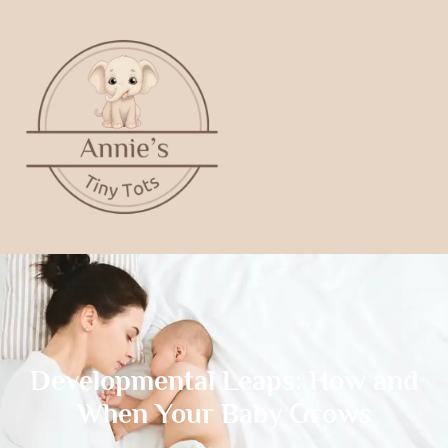
Developmental Leaps: How and
When Your Baby Grows