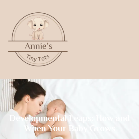
Developmental Leaps: How and
When Your Baby Grows