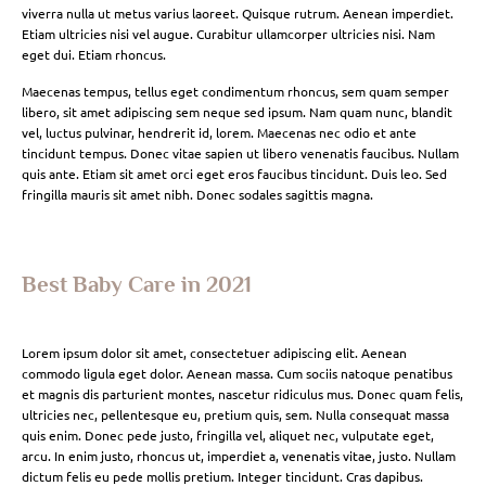
viverra nulla ut metus varius laoreet. Quisque rutrum. Aenean imperdiet.
Etiam ultricies nisi vel augue. Curabitur ullamcorper ultricies nisi. Nam
eget dui. Etiam rhoncus.
Maecenas tempus, tellus eget condimentum rhoncus, sem quam semper
libero, sit amet adipiscing sem neque sed ipsum. Nam quam nunc, blandit
vel, luctus pulvinar, hendrerit id, lorem. Maecenas nec odio et ante
tincidunt tempus. Donec vitae sapien ut libero venenatis faucibus. Nullam
quis ante. Etiam sit amet orci eget eros faucibus tincidunt. Duis leo. Sed
fringilla mauris sit amet nibh. Donec sodales sagittis magna.
Best Baby Care in 2021
Lorem ipsum dolor sit amet, consectetuer adipiscing elit. Aenean
commodo ligula eget dolor. Aenean massa. Cum sociis natoque penatibus
et magnis dis parturient montes, nascetur ridiculus mus. Donec quam felis,
ultricies nec, pellentesque eu, pretium quis, sem. Nulla consequat massa
quis enim. Donec pede justo, fringilla vel, aliquet nec, vulputate eget,
arcu. In enim justo, rhoncus ut, imperdiet a, venenatis vitae, justo. Nullam
dictum felis eu pede mollis pretium. Integer tincidunt. Cras dapibus.