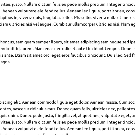
 vitae, justo. Nullam dictum felis eu pede mollis pretium. Integer tincid
Aenean vulputate eleifend tellus. Aenean leo ligula, porttitor eu, con
pibus in, viverra quis, feugiat a, tellus. Phasellus viverra nulla ut metus
am ultricies nisi vel augue. Curabitur ullamcorper ultricies nisi. Nam eg
oncus, sem quam semper libero, sit amet adipiscing sem neque sed ip
hendrerit id, lorem. Maecenas nec odio et ante tincidunt tempus. Donec 
s ante. Etiam sit amet orci eget eros faucibus tincidunt. Duis leo. Sed fr
magna.
piscing elit. Aenean commodo ligula eget dolor. Aenean massa. Cum soc
ntes, nascetur ridiculus mus. Donec quam felis, ultricies nec, pellente
is enim. Donec pede justo, fringilla vel, aliquet nec, vulputate eget, ar
 vitae, justo. Nullam dictum felis eu pede mollis pretium. Integer tincid
Aenean vulputate eleifend tellus. Aenean leo ligula, porttitor eu, con
pibus in, viverra quis, feugiat a, tellus.