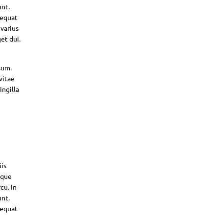
unt.
sequat
 varius
et dui.
sum.
vitae
ingilla
iis
sque
cu. In
unt.
sequat