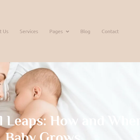
t Us
Services
Pages
Blog
Contact
l Leaps: How and Whe
Baby Grows