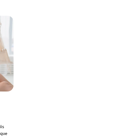
iis
sque