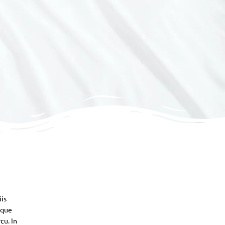
iis
sque
cu. In