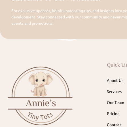
For exclusive updates, helpful parenting tips, and insights into yo
development. Stay connected with our community and never miss
events and promotions!
Quick Li
About Us
Services
Our Team
Pricing
Contact