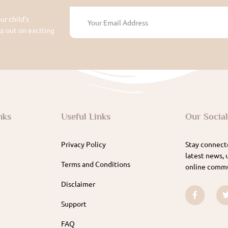
ur child's
 out on exciting
nks
Useful Links
Our Socia
Privacy Policy
Stay connecte
latest news, 
Terms and Conditions
online commu
Disclaimer
Support
FAQ