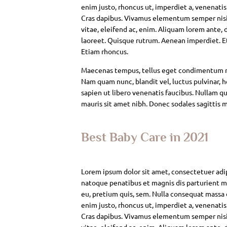
enim justo, rhoncus ut, imperdiet a, venenatis
Cras dapibus. Vivamus elementum semper nisi. 
vitae, eleifend ac, enim. Aliquam lorem ante, da
laoreet. Quisque rutrum. Aenean imperdiet. Eti
Etiam rhoncus.
Maecenas tempus, tellus eget condimentum rh
Nam quam nunc, blandit vel, luctus pulvinar, 
sapien ut libero venenatis faucibus. Nullam qui
mauris sit amet nibh. Donec sodales sagittis 
Best Baby Care in 2021
Lorem ipsum dolor sit amet, consectetuer adi
natoque penatibus et magnis dis parturient mo
eu, pretium quis, sem. Nulla consequat massa qu
enim justo, rhoncus ut, imperdiet a, venenatis
Cras dapibus. Vivamus elementum semper nisi. 
vitae, eleifend ac, enim. Aliquam lorem ante, da