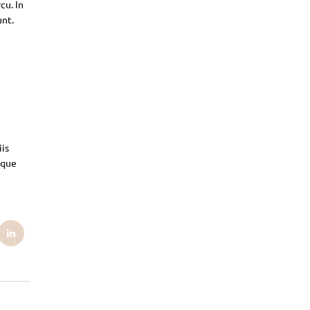
cu. In
unt.
iis
sque