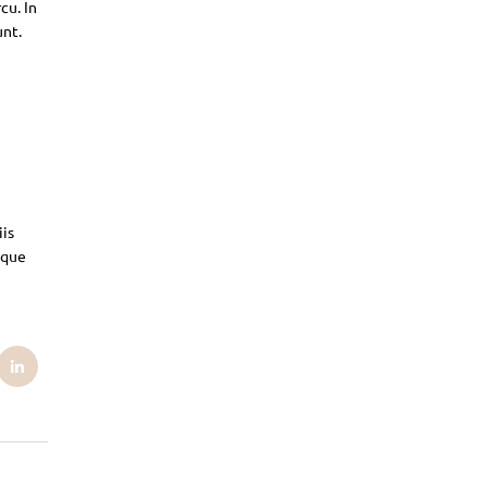
cu. In
unt.
iis
sque