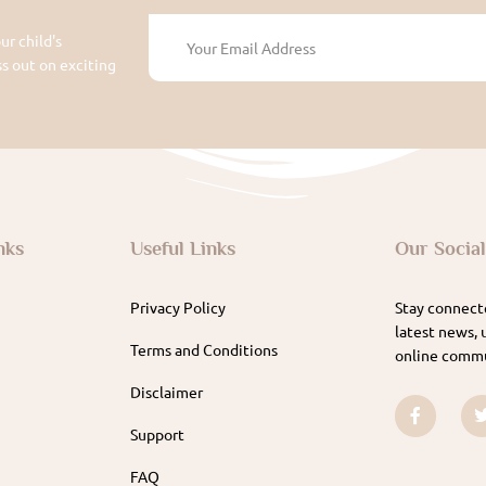
ur child's
 out on exciting
nks
Useful Links
Our Socia
Privacy Policy
Stay connecte
latest news, 
Terms and Conditions
online commu
Disclaimer
Support
FAQ