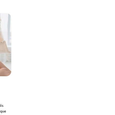
iis
sque