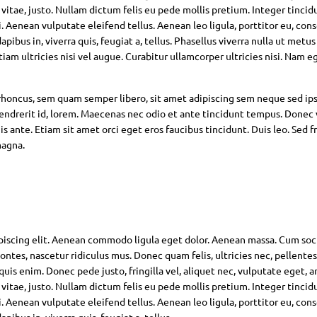
 vitae, justo. Nullam dictum felis eu pede mollis pretium. Integer tincid
Aenean vulputate eleifend tellus. Aenean leo ligula, porttitor eu, con
pibus in, viverra quis, feugiat a, tellus. Phasellus viverra nulla ut metus
am ultricies nisi vel augue. Curabitur ullamcorper ultricies nisi. Nam eg
oncus, sem quam semper libero, sit amet adipiscing sem neque sed ip
hendrerit id, lorem. Maecenas nec odio et ante tincidunt tempus. Donec 
s ante. Etiam sit amet orci eget eros faucibus tincidunt. Duis leo. Sed fr
magna.
piscing elit. Aenean commodo ligula eget dolor. Aenean massa. Cum soc
ntes, nascetur ridiculus mus. Donec quam felis, ultricies nec, pellente
is enim. Donec pede justo, fringilla vel, aliquet nec, vulputate eget, ar
 vitae, justo. Nullam dictum felis eu pede mollis pretium. Integer tincid
Aenean vulputate eleifend tellus. Aenean leo ligula, porttitor eu, con
pibus in, viverra quis, feugiat a, tellus.