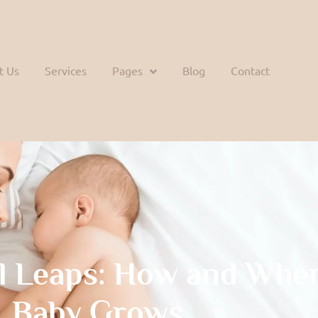
t Us
Services
Pages
Blog
Contact
l Leaps: How and Whe
Baby Grows