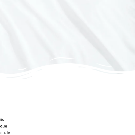
iis
sque
cu. In