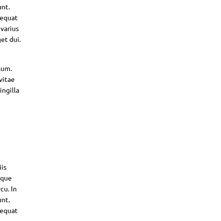
unt.
sequat
 varius
et dui.
sum.
vitae
ingilla
iis
sque
cu. In
unt.
sequat