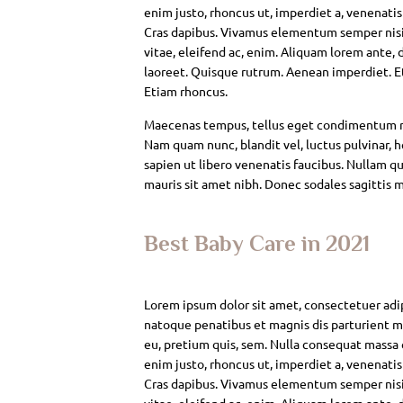
enim justo, rhoncus ut, imperdiet a, venenatis
Cras dapibus. Vivamus elementum semper nisi. 
vitae, eleifend ac, enim. Aliquam lorem ante, da
laoreet. Quisque rutrum. Aenean imperdiet. Eti
Etiam rhoncus.
Maecenas tempus, tellus eget condimentum rh
Nam quam nunc, blandit vel, luctus pulvinar, 
sapien ut libero venenatis faucibus. Nullam qui
mauris sit amet nibh. Donec sodales sagittis 
Best Baby Care in 2021
Lorem ipsum dolor sit amet, consectetuer adi
natoque penatibus et magnis dis parturient mo
eu, pretium quis, sem. Nulla consequat massa qu
enim justo, rhoncus ut, imperdiet a, venenatis
Cras dapibus. Vivamus elementum semper nisi. 
vitae, eleifend ac, enim. Aliquam lorem ante, da