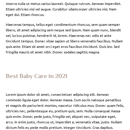
viverra nulla ut metus varius laoreet. Quisque rutrum. Aenean imperdiet.
Etiam ultricies nisi vel augue. Curabitur ullamcorper ultricies nisi. Nam
eget dui. Etiam rhoncus.
Maecenas tempus, tellus eget condimentum rhoncus, sem quam semper
libero, sit amet adipiscing sem neque sed ipsum. Nam quam nunc, blandit
vel, luctus pulvinar, hendrerit id, lorem. Maecenas nec odio et ante
tincidunt tempus. Donec vitae sapien ut libero venenatis faucibus. Nullam
quis ante. Etiam sit amet orci eget eros faucibus tincidunt. Duis leo. Sed
fringilla mauris sit amet nibh. Donec sodales sagittis magna.
Best Baby Care in 2021
Lorem ipsum dolor sit amet, consectetuer adipiscing elit. Aenean
commodo ligula eget dolor. Aenean massa. Cum sociis natoque penatibus
et magnis dis parturient montes, nascetur ridiculus mus. Donec quam felis,
ultricies nec, pellentesque eu, pretium quis, sem. Nulla consequat massa
quis enim. Donec pede justo, fringilla vel, aliquet nec, vulputate eget,
arcu. In enim justo, rhoncus ut, imperdiet a, venenatis vitae, justo. Nullam
dictum felis eu pede mollis pretium. Integer tincidunt. Cras dapibus.