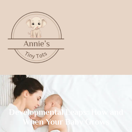
Developmental Leaps: How and
When Your Baby Grows