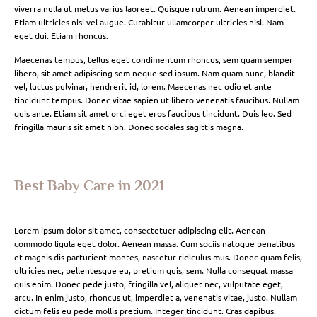
viverra nulla ut metus varius laoreet. Quisque rutrum. Aenean imperdiet.
Etiam ultricies nisi vel augue. Curabitur ullamcorper ultricies nisi. Nam
eget dui. Etiam rhoncus.
Maecenas tempus, tellus eget condimentum rhoncus, sem quam semper
libero, sit amet adipiscing sem neque sed ipsum. Nam quam nunc, blandit
vel, luctus pulvinar, hendrerit id, lorem. Maecenas nec odio et ante
tincidunt tempus. Donec vitae sapien ut libero venenatis faucibus. Nullam
quis ante. Etiam sit amet orci eget eros faucibus tincidunt. Duis leo. Sed
fringilla mauris sit amet nibh. Donec sodales sagittis magna.
Best Baby Care in 2021
Lorem ipsum dolor sit amet, consectetuer adipiscing elit. Aenean
commodo ligula eget dolor. Aenean massa. Cum sociis natoque penatibus
et magnis dis parturient montes, nascetur ridiculus mus. Donec quam felis,
ultricies nec, pellentesque eu, pretium quis, sem. Nulla consequat massa
quis enim. Donec pede justo, fringilla vel, aliquet nec, vulputate eget,
arcu. In enim justo, rhoncus ut, imperdiet a, venenatis vitae, justo. Nullam
dictum felis eu pede mollis pretium. Integer tincidunt. Cras dapibus.