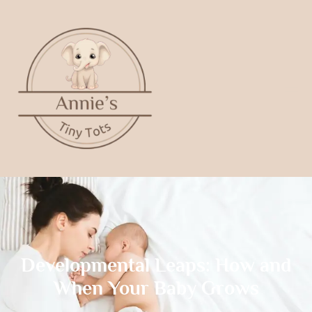
Developmental Leaps: How and
When Your Baby Grows