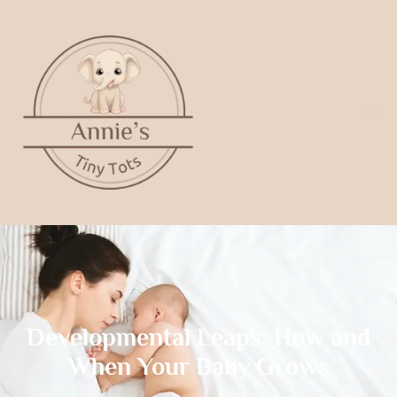
Developmental Leaps: How and
When Your Baby Grows