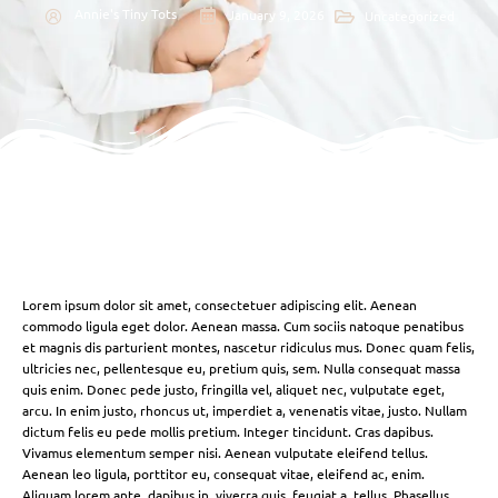
Annie's Tiny Tots
January 9, 2026
Uncategorized
Lorem ipsum dolor sit amet, consectetuer adipiscing elit. Aenean
commodo ligula eget dolor. Aenean massa. Cum sociis natoque penatibus
et magnis dis parturient montes, nascetur ridiculus mus. Donec quam felis,
ultricies nec, pellentesque eu, pretium quis, sem. Nulla consequat massa
quis enim. Donec pede justo, fringilla vel, aliquet nec, vulputate eget,
arcu. In enim justo, rhoncus ut, imperdiet a, venenatis vitae, justo. Nullam
dictum felis eu pede mollis pretium. Integer tincidunt. Cras dapibus.
Vivamus elementum semper nisi. Aenean vulputate eleifend tellus.
Aenean leo ligula, porttitor eu, consequat vitae, eleifend ac, enim.
Aliquam lorem ante, dapibus in, viverra quis, feugiat a, tellus. Phasellus