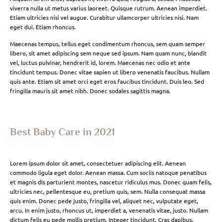
viverra nulla ut metus varius laoreet. Quisque rutrum. Aenean imperdiet.
Etiam ultricies nisi vel augue. Curabitur ullamcorper ultricies nisi. Nam
eget dui. Etiam rhoncus.
Maecenas tempus, tellus eget condimentum rhoncus, sem quam semper
libero, sit amet adipiscing sem neque sed ipsum. Nam quam nunc, blandit
vel, luctus pulvinar, hendrerit id, lorem. Maecenas nec odio et ante
tincidunt tempus. Donec vitae sapien ut libero venenatis faucibus. Nullam
quis ante. Etiam sit amet orci eget eros faucibus tincidunt. Duis leo. Sed
fringilla mauris sit amet nibh. Donec sodales sagittis magna.
Best Baby Care in 2021
Lorem ipsum dolor sit amet, consectetuer adipiscing elit. Aenean
commodo ligula eget dolor. Aenean massa. Cum sociis natoque penatibus
et magnis dis parturient montes, nascetur ridiculus mus. Donec quam felis,
ultricies nec, pellentesque eu, pretium quis, sem. Nulla consequat massa
quis enim. Donec pede justo, fringilla vel, aliquet nec, vulputate eget,
arcu. In enim justo, rhoncus ut, imperdiet a, venenatis vitae, justo. Nullam
dictum felis eu pede mollis pretium. Integer tincidunt. Cras dapibus.