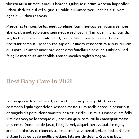
viverra nulla ut metus varius laoreet. Quisque rutrum. Aenean imperdiet.
Etiam ultricies nisi vel augue. Curabitur ullamcorper ultricies nisi. Nam
eget dui. Etiam rhoncus.
Maecenas tempus, tellus eget condimentum rhoncus, sem quam semper
libero, sit amet adipiscing sem neque sed ipsum. Nam quam nunc, blandit
vel, luctus pulvinar, hendrerit id, lorem. Maecenas nec odio et ante
tincidunt tempus. Donec vitae sapien ut libero venenatis faucibus. Nullam
quis ante. Etiam sit amet orci eget eros faucibus tincidunt. Duis leo. Sed
fringilla mauris sit amet nibh. Donec sodales sagittis magna.
Best Baby Care in 2021
Lorem ipsum dolor sit amet, consectetuer adipiscing elit. Aenean
commodo ligula eget dolor. Aenean massa. Cum sociis natoque penatibus
et magnis dis parturient montes, nascetur ridiculus mus. Donec quam felis,
ultricies nec, pellentesque eu, pretium quis, sem. Nulla consequat massa
quis enim. Donec pede justo, fringilla vel, aliquet nec, vulputate eget,
arcu. In enim justo, rhoncus ut, imperdiet a, venenatis vitae, justo. Nullam
dictum felis eu pede mollis pretium. Integer tincidunt. Cras dapibus.