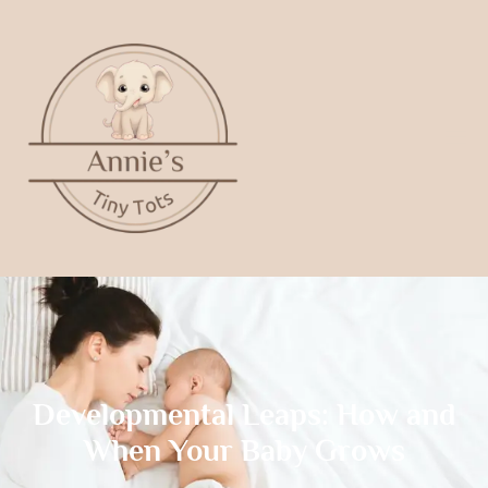
Developmental Leaps: How and
When Your Baby Grows