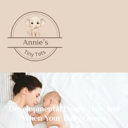
Developmental Leaps: How and
When Your Baby Grows