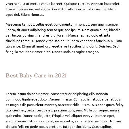
viverra nulla ut metus varius laoreet. Quisque rutrum. Aenean imperdiet.
Etiam ultricies nisi vel augue. Curabitur ullamcorper ultricies nisi. Nam
eget dui. Etiam rhoncus.
Maecenas tempus, tellus eget condimentum rhoncus, sem quam semper
libero, sit amet adipiscing sem neque sed ipsum. Nam quam nunc, blandit
vel, luctus pulvinar, hendrerit id, lorem. Maecenas nec odio et ante
tincidunt tempus. Donec vitae sapien ut libero venenatis faucibus. Nullam
quis ante. Etiam sit amet orci eget eros faucibus tincidunt. Duis leo. Sed
fringilla mauris sit amet nibh. Donec sodales sagittis magna.
Best Baby Care in 2021
Lorem ipsum dolor sit amet, consectetuer adipiscing elit. Aenean
commodo ligula eget dolor. Aenean massa. Cum sociis natoque penatibus
et magnis dis parturient montes, nascetur ridiculus mus. Donec quam felis,
ultricies nec, pellentesque eu, pretium quis, sem. Nulla consequat massa
quis enim. Donec pede justo, fringilla vel, aliquet nec, vulputate eget,
arcu. In enim justo, rhoncus ut, imperdiet a, venenatis vitae, justo. Nullam
dictum felis eu pede mollis pretium. Integer tincidunt. Cras dapibus.