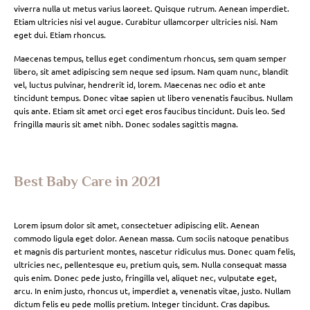
viverra nulla ut metus varius laoreet. Quisque rutrum. Aenean imperdiet.
Etiam ultricies nisi vel augue. Curabitur ullamcorper ultricies nisi. Nam
eget dui. Etiam rhoncus.
Maecenas tempus, tellus eget condimentum rhoncus, sem quam semper
libero, sit amet adipiscing sem neque sed ipsum. Nam quam nunc, blandit
vel, luctus pulvinar, hendrerit id, lorem. Maecenas nec odio et ante
tincidunt tempus. Donec vitae sapien ut libero venenatis faucibus. Nullam
quis ante. Etiam sit amet orci eget eros faucibus tincidunt. Duis leo. Sed
fringilla mauris sit amet nibh. Donec sodales sagittis magna.
Best Baby Care in 2021
Lorem ipsum dolor sit amet, consectetuer adipiscing elit. Aenean
commodo ligula eget dolor. Aenean massa. Cum sociis natoque penatibus
et magnis dis parturient montes, nascetur ridiculus mus. Donec quam felis,
ultricies nec, pellentesque eu, pretium quis, sem. Nulla consequat massa
quis enim. Donec pede justo, fringilla vel, aliquet nec, vulputate eget,
arcu. In enim justo, rhoncus ut, imperdiet a, venenatis vitae, justo. Nullam
dictum felis eu pede mollis pretium. Integer tincidunt. Cras dapibus.