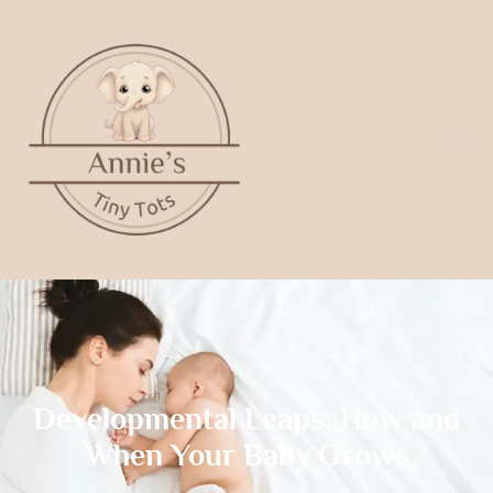
Developmental Leaps: How and
When Your Baby Grows