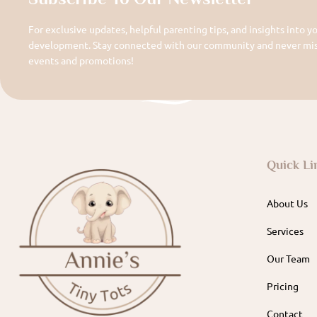
For exclusive updates, helpful parenting tips, and insights into yo
development. Stay connected with our community and never miss
events and promotions!
Quick Li
About Us
Services
Our Team
Pricing
Contact