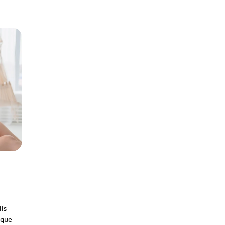
iis
sque