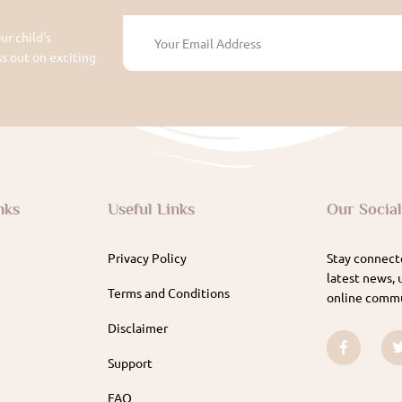
ur child's
 out on exciting
nks
Useful Links
Our Socia
Privacy Policy
Stay connecte
latest news, 
Terms and Conditions
online commu
Disclaimer
Support
FAQ