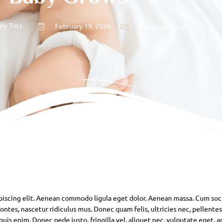
iny Tots
February 19, 2026
Uncategorized
piscing elit. Aenean commodo ligula eget dolor. Aenean massa. Cum soc
ntes, nascetur ridiculus mus. Donec quam felis, ultricies nec, pellente
is enim. Donec pede justo, fringilla vel, aliquet nec, vulputate eget, ar