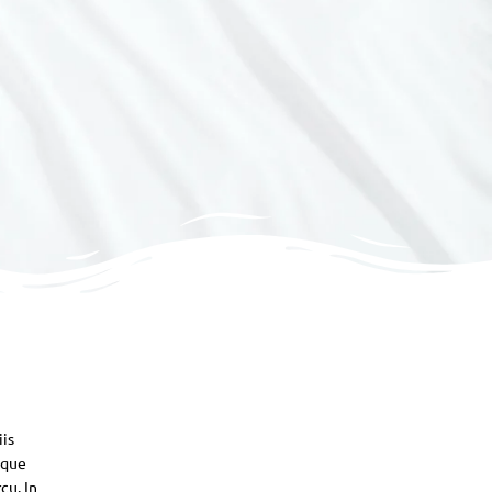
iis
sque
cu. In