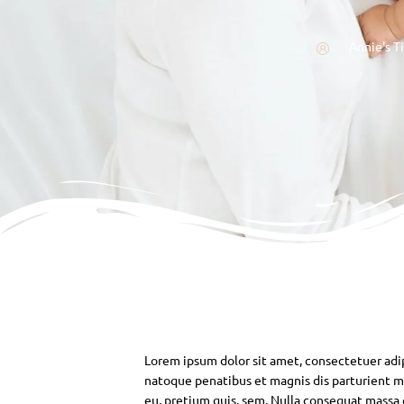
Annie's T
Lorem ipsum dolor sit amet, consectetuer adi
natoque penatibus et magnis dis parturient mo
eu, pretium quis, sem. Nulla consequat massa qu