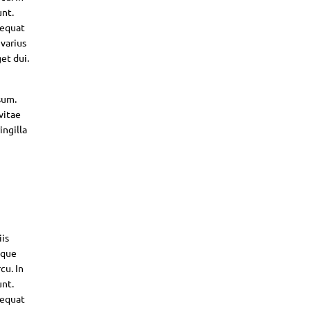
unt.
sequat
 varius
et dui.
sum.
vitae
ingilla
iis
sque
cu. In
unt.
sequat