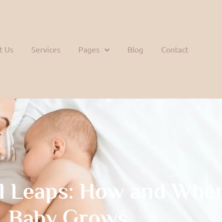
t Us
Services
Pages
Blog
Contact
l Leaps: How and Whe
Baby Grows