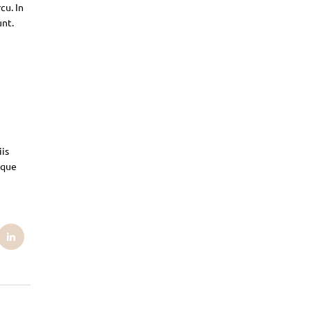
cu. In
unt.
iis
sque