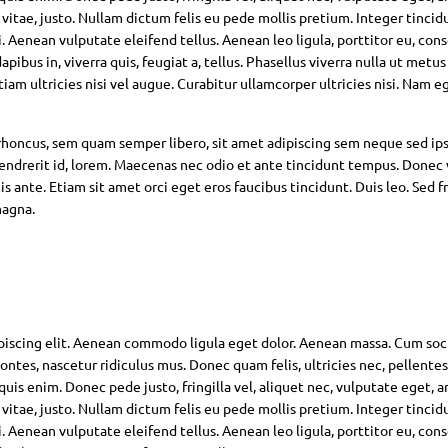
 vitae, justo. Nullam dictum felis eu pede mollis pretium. Integer tincid
Aenean vulputate eleifend tellus. Aenean leo ligula, porttitor eu, con
pibus in, viverra quis, feugiat a, tellus. Phasellus viverra nulla ut metus
am ultricies nisi vel augue. Curabitur ullamcorper ultricies nisi. Nam eg
oncus, sem quam semper libero, sit amet adipiscing sem neque sed ip
hendrerit id, lorem. Maecenas nec odio et ante tincidunt tempus. Donec 
s ante. Etiam sit amet orci eget eros faucibus tincidunt. Duis leo. Sed fr
magna.
piscing elit. Aenean commodo ligula eget dolor. Aenean massa. Cum soc
ntes, nascetur ridiculus mus. Donec quam felis, ultricies nec, pellente
is enim. Donec pede justo, fringilla vel, aliquet nec, vulputate eget, ar
 vitae, justo. Nullam dictum felis eu pede mollis pretium. Integer tincid
Aenean vulputate eleifend tellus. Aenean leo ligula, porttitor eu, con