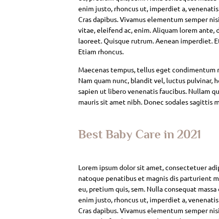
enim justo, rhoncus ut, imperdiet a, venenatis
Cras dapibus. Vivamus elementum semper nisi. 
vitae, eleifend ac, enim. Aliquam lorem ante, da
laoreet. Quisque rutrum. Aenean imperdiet. Eti
Etiam rhoncus.
Maecenas tempus, tellus eget condimentum rh
Nam quam nunc, blandit vel, luctus pulvinar, 
sapien ut libero venenatis faucibus. Nullam qui
mauris sit amet nibh. Donec sodales sagittis 
Best Baby Care in 2021
Lorem ipsum dolor sit amet, consectetuer adi
natoque penatibus et magnis dis parturient mo
eu, pretium quis, sem. Nulla consequat massa qu
enim justo, rhoncus ut, imperdiet a, venenatis
Cras dapibus. Vivamus elementum semper nisi. 