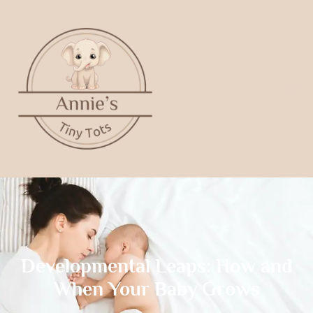
Developmental Leaps: How and
When Your Baby Grows