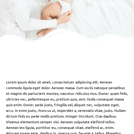
Annie's Tiny Tots
March 1, 2025
MOVIETORRENTS
Lorem ipsum dolor sit amet, consectetuer adipiscing elit. Aenean
commodo ligula eget dolor. Aenean massa. Cum sociis natoque penatibus
et magnis dis parturient montes, nascetur ridiculus mus. Donec quam felis,
ultricies nec, pellentesque eu, pretium quis, sem. Nulla consequat massa
quis enim. Donec pede justo, fringilla vel, aliquet nec, vulputate eget,
arcu. In enim justo, rhoncus ut, imperdiet a, venenatis vitae, justo. Nullam
dictum felis eu pede mollis pretium. Integer tincidunt. Cras dapibus.
Vivamus elementum semper nisi. Aenean vulputate eleifend tellus.
Aenean leo ligula, porttitor eu, consequat vitae, eleifend ac, enim.
Aliquam lorem ante, dapibus in, viverra quis, feugiat a, tellus. Phasellus