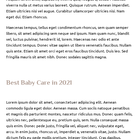
viverra nulla ut metus varius laoreet. Quisque rutrum. Aenean imperdiet.
Etiam ultricies nisi vel augue. Curabitur ullamcorper ultricies nisi. Nam
eget dui. Etiam rhoncus.
Maecenas tempus, tellus eget condimentum rhoncus, sem quam semper
libero, sit amet adipiscing sem neque sed ipsum. Nam quam nunc, blandit
vel, luctus pulvinar, hendrerit id, lorem. Maecenas nec odio et ante
tincidunt tempus. Donec vitae sapien ut libero venenatis faucibus. Nullam
quis ante. Etiam sit amet orci eget eros faucibus tincidunt. Duis leo. Sed
fringilla mauris sit amet nibh. Donec sodales sagittis magna.
Best Baby Care in 2021
Lorem ipsum dolor sit amet, consectetuer adipiscing elit. Aenean
commodo ligula eget dolor. Aenean massa. Cum sociis natoque penatibus
et magnis dis parturient montes, nascetur ridiculus mus. Donec quam felis,
ultricies nec, pellentesque eu, pretium quis, sem. Nulla consequat massa
quis enim. Donec pede justo, fringilla vel, aliquet nec, vulputate eget,
arcu. In enim justo, rhoncus ut, imperdiet a, venenatis vitae, justo. Nullam
dictum felis eu pede mollis pretium. Integer tincidunt. Cras dapibus.