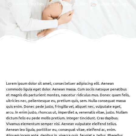
Annie's Tiny Tots
February 23, 2025
MOVIETORRENTS
Lorem ipsum dolor sit amet, consectetuer adipiscing elit. Aenean
commodo ligula eget dolor. Aenean massa. Cum sociis natoque penatibus
et magnis dis parturient montes, nascetur ridiculus mus. Donec quam felis,
ultricies nec, pellentesque eu, pretium quis, sem. Nulla consequat massa
quis enim. Donec pede justo, fringilla vel, aliquet nec, vulputate eget,
arcu. In enim justo, rhoncus ut, imperdiet a, venenatis vitae, justo. Nullam
dictum felis eu pede mollis pretium. Integer tincidunt. Cras dapibus.
Vivamus elementum semper nisi. Aenean vulputate eleifend tellus.
Aenean leo ligula, porttitor eu, consequat vitae, eleifend ac, enim.
Aliquam lorem ante, dapibus in, viverra quis, feugiat a, tellus. Phasellus