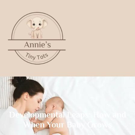
Developmental Leaps: How and
When Your Baby Grows