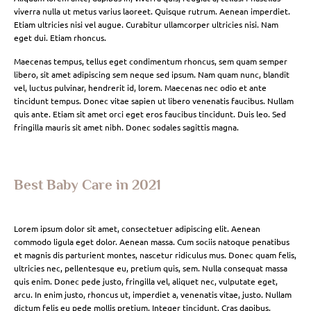
viverra nulla ut metus varius laoreet. Quisque rutrum. Aenean imperdiet.
Etiam ultricies nisi vel augue. Curabitur ullamcorper ultricies nisi. Nam
eget dui. Etiam rhoncus.
Maecenas tempus, tellus eget condimentum rhoncus, sem quam semper
libero, sit amet adipiscing sem neque sed ipsum. Nam quam nunc, blandit
vel, luctus pulvinar, hendrerit id, lorem. Maecenas nec odio et ante
tincidunt tempus. Donec vitae sapien ut libero venenatis faucibus. Nullam
quis ante. Etiam sit amet orci eget eros faucibus tincidunt. Duis leo. Sed
fringilla mauris sit amet nibh. Donec sodales sagittis magna.
Best Baby Care in 2021
Lorem ipsum dolor sit amet, consectetuer adipiscing elit. Aenean
commodo ligula eget dolor. Aenean massa. Cum sociis natoque penatibus
et magnis dis parturient montes, nascetur ridiculus mus. Donec quam felis,
ultricies nec, pellentesque eu, pretium quis, sem. Nulla consequat massa
quis enim. Donec pede justo, fringilla vel, aliquet nec, vulputate eget,
arcu. In enim justo, rhoncus ut, imperdiet a, venenatis vitae, justo. Nullam
dictum felis eu pede mollis pretium. Integer tincidunt. Cras dapibus.