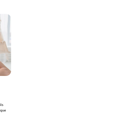
iis
sque