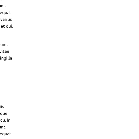
unt.
sequat
 varius
et dui.
sum.
vitae
ingilla
iis
sque
cu. In
unt.
sequat