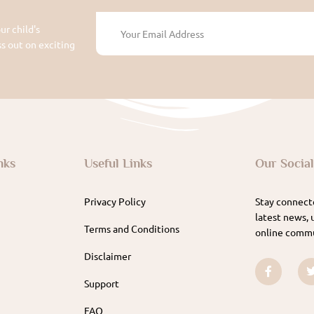
ur child's
 out on exciting
nks
Useful Links
Our Socia
Privacy Policy
Stay connecte
latest news, 
Terms and Conditions
online commu
Disclaimer
Support
FAQ