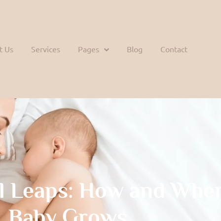
t Us
Services
Pages
Blog
Contact
l Leaps: How and Whe
Baby Grows