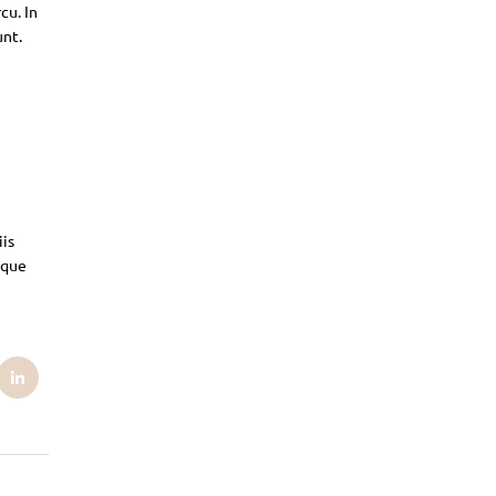
cu. In
unt.
iis
sque