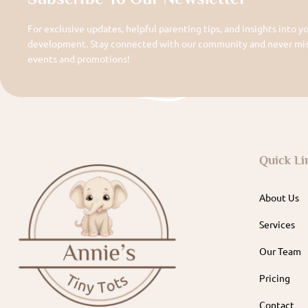
For exclusive updates, helpful parenting tips, and insights into yo
development. Stay connected with our community and never miss
events and promotions!
Quick Li
About Us
Services
Our Team
Pricing
Contact