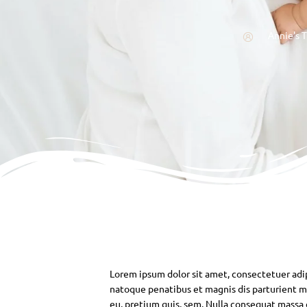
Annie's T
Lorem ipsum dolor sit amet, consectetuer adi
natoque penatibus et magnis dis parturient mo
eu, pretium quis, sem. Nulla consequat massa qu