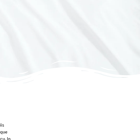
iis
sque
cu. In