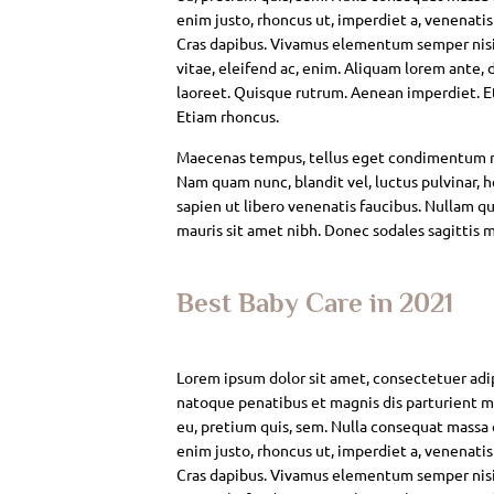
enim justo, rhoncus ut, imperdiet a, venenatis
Cras dapibus. Vivamus elementum semper nisi. 
vitae, eleifend ac, enim. Aliquam lorem ante, da
laoreet. Quisque rutrum. Aenean imperdiet. Eti
Etiam rhoncus.
Maecenas tempus, tellus eget condimentum rh
Nam quam nunc, blandit vel, luctus pulvinar, 
sapien ut libero venenatis faucibus. Nullam qui
mauris sit amet nibh. Donec sodales sagittis 
Best Baby Care in 2021
Lorem ipsum dolor sit amet, consectetuer adi
natoque penatibus et magnis dis parturient mo
eu, pretium quis, sem. Nulla consequat massa qu
enim justo, rhoncus ut, imperdiet a, venenatis
Cras dapibus. Vivamus elementum semper nisi. 