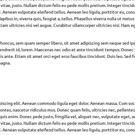
 vitae, justo. Nullam dictum felis eu pede mollis pretium. Integer tincid
Aenean vulputate eleifend tellus. Aenean leo ligula, porttitor eu, con
pibus in, viverra quis, feugiat a, tellus. Phasellus viverra nulla ut metus
am ultricies nisi vel augue. Curabitur ullamcorper ultricies nisi. Nam eg
oncus, sem quam semper libero, sit amet adipiscing sem neque sed ip
hendrerit id, lorem. Maecenas nec odio et ante tincidunt tempus. Donec 
s ante. Etiam sit amet orci eget eros faucibus tincidunt. Duis leo. Sed fr
magna.
piscing elit. Aenean commodo ligula eget dolor. Aenean massa. Cum soc
ntes, nascetur ridiculus mus. Donec quam felis, ultricies nec, pellente
is enim. Donec pede justo, fringilla vel, aliquet nec, vulputate eget, ar
 vitae, justo. Nullam dictum felis eu pede mollis pretium. Integer tincid
Aenean vulputate eleifend tellus. Aenean leo ligula, porttitor eu, con