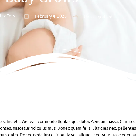
iny Tots
February 4, 2026
Uncategorized
piscing elit. Aenean commodo ligula eget dolor. Aenean massa. Cum soc
ntes, nascetur ridiculus mus. Donec quam felis, ultricies nec, pellente
is enim. Donec pede justo, fringilla vel, aliquet nec, vulputate eget, ar