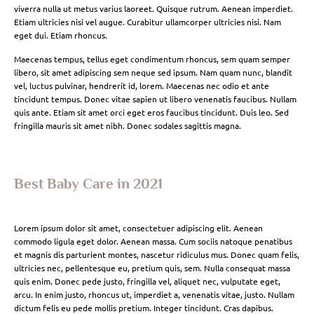
viverra nulla ut metus varius laoreet. Quisque rutrum. Aenean imperdiet.
Etiam ultricies nisi vel augue. Curabitur ullamcorper ultricies nisi. Nam
eget dui. Etiam rhoncus.
Maecenas tempus, tellus eget condimentum rhoncus, sem quam semper
libero, sit amet adipiscing sem neque sed ipsum. Nam quam nunc, blandit
vel, luctus pulvinar, hendrerit id, lorem. Maecenas nec odio et ante
tincidunt tempus. Donec vitae sapien ut libero venenatis faucibus. Nullam
quis ante. Etiam sit amet orci eget eros faucibus tincidunt. Duis leo. Sed
fringilla mauris sit amet nibh. Donec sodales sagittis magna.
Best Baby Care in 2021
Lorem ipsum dolor sit amet, consectetuer adipiscing elit. Aenean
commodo ligula eget dolor. Aenean massa. Cum sociis natoque penatibus
et magnis dis parturient montes, nascetur ridiculus mus. Donec quam felis,
ultricies nec, pellentesque eu, pretium quis, sem. Nulla consequat massa
quis enim. Donec pede justo, fringilla vel, aliquet nec, vulputate eget,
arcu. In enim justo, rhoncus ut, imperdiet a, venenatis vitae, justo. Nullam
dictum felis eu pede mollis pretium. Integer tincidunt. Cras dapibus.