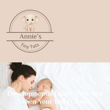
Developmental Leaps: How and
When Your Baby Grows