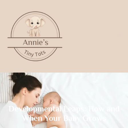
Developmental Leaps: How and
When Your Baby Grows