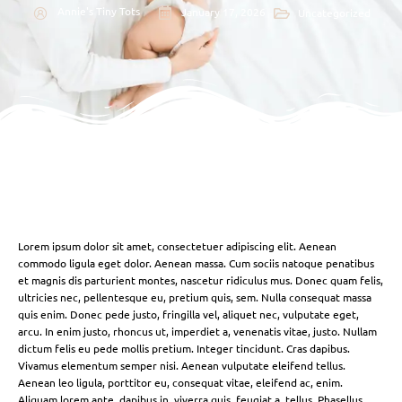
Annie's Tiny Tots
January 17, 2026
Uncategorized
Lorem ipsum dolor sit amet, consectetuer adipiscing elit. Aenean
commodo ligula eget dolor. Aenean massa. Cum sociis natoque penatibus
et magnis dis parturient montes, nascetur ridiculus mus. Donec quam felis,
ultricies nec, pellentesque eu, pretium quis, sem. Nulla consequat massa
quis enim. Donec pede justo, fringilla vel, aliquet nec, vulputate eget,
arcu. In enim justo, rhoncus ut, imperdiet a, venenatis vitae, justo. Nullam
dictum felis eu pede mollis pretium. Integer tincidunt. Cras dapibus.
Vivamus elementum semper nisi. Aenean vulputate eleifend tellus.
Aenean leo ligula, porttitor eu, consequat vitae, eleifend ac, enim.
Aliquam lorem ante, dapibus in, viverra quis, feugiat a, tellus. Phasellus