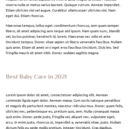
viverra nulla ut metus varius laoreet. Quisque rutrum. Aenean imperdiet.
Etiam ultricies nisi vel augue. Curabitur ullamcorper ultricies nisi. Nam
eget dui. Etiam rhoncus.
Maecenas tempus, tellus eget condimentum rhoncus, sem quam semper
libero, sit amet adipiscing sem neque sed ipsum. Nam quam nunc, blandit
vel, luctus pulvinar, hendrerit id, lorem. Maecenas nec odio et ante
tincidunt tempus. Donec vitae sapien ut libero venenatis faucibus. Nullam
quis ante. Etiam sit amet orci eget eros faucibus tincidunt. Duis leo. Sed
fringilla mauris sit amet nibh. Donec sodales sagittis magna.
Best Baby Care in 2021
Lorem ipsum dolor sit amet, consectetuer adipiscing elit. Aenean
commodo ligula eget dolor. Aenean massa. Cum sociis natoque penatibus
et magnis dis parturient montes, nascetur ridiculus mus. Donec quam felis,
ultricies nec, pellentesque eu, pretium quis, sem. Nulla consequat massa
quis enim. Donec pede justo, fringilla vel, aliquet nec, vulputate eget,
arcu. In enim justo, rhoncus ut, imperdiet a, venenatis vitae, justo. Nullam
dictum felis eu pede mollis pretium. Integer tincidunt. Cras dapibus.