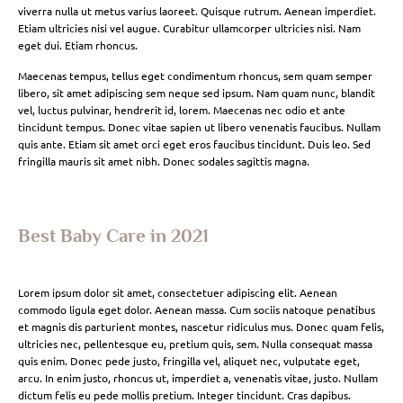
viverra nulla ut metus varius laoreet. Quisque rutrum. Aenean imperdiet.
Etiam ultricies nisi vel augue. Curabitur ullamcorper ultricies nisi. Nam
eget dui. Etiam rhoncus.
Maecenas tempus, tellus eget condimentum rhoncus, sem quam semper
libero, sit amet adipiscing sem neque sed ipsum. Nam quam nunc, blandit
vel, luctus pulvinar, hendrerit id, lorem. Maecenas nec odio et ante
tincidunt tempus. Donec vitae sapien ut libero venenatis faucibus. Nullam
quis ante. Etiam sit amet orci eget eros faucibus tincidunt. Duis leo. Sed
fringilla mauris sit amet nibh. Donec sodales sagittis magna.
Best Baby Care in 2021
Lorem ipsum dolor sit amet, consectetuer adipiscing elit. Aenean
commodo ligula eget dolor. Aenean massa. Cum sociis natoque penatibus
et magnis dis parturient montes, nascetur ridiculus mus. Donec quam felis,
ultricies nec, pellentesque eu, pretium quis, sem. Nulla consequat massa
quis enim. Donec pede justo, fringilla vel, aliquet nec, vulputate eget,
arcu. In enim justo, rhoncus ut, imperdiet a, venenatis vitae, justo. Nullam
dictum felis eu pede mollis pretium. Integer tincidunt. Cras dapibus.