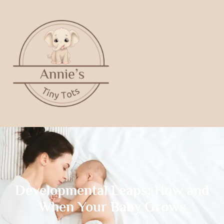
Developmental Leaps: How and
When Your Baby Grows