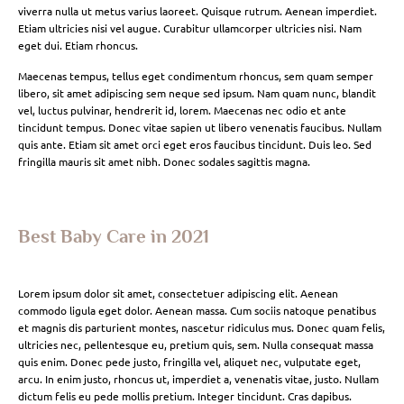
viverra nulla ut metus varius laoreet. Quisque rutrum. Aenean imperdiet.
Etiam ultricies nisi vel augue. Curabitur ullamcorper ultricies nisi. Nam
eget dui. Etiam rhoncus.
Maecenas tempus, tellus eget condimentum rhoncus, sem quam semper
libero, sit amet adipiscing sem neque sed ipsum. Nam quam nunc, blandit
vel, luctus pulvinar, hendrerit id, lorem. Maecenas nec odio et ante
tincidunt tempus. Donec vitae sapien ut libero venenatis faucibus. Nullam
quis ante. Etiam sit amet orci eget eros faucibus tincidunt. Duis leo. Sed
fringilla mauris sit amet nibh. Donec sodales sagittis magna.
Best Baby Care in 2021
Lorem ipsum dolor sit amet, consectetuer adipiscing elit. Aenean
commodo ligula eget dolor. Aenean massa. Cum sociis natoque penatibus
et magnis dis parturient montes, nascetur ridiculus mus. Donec quam felis,
ultricies nec, pellentesque eu, pretium quis, sem. Nulla consequat massa
quis enim. Donec pede justo, fringilla vel, aliquet nec, vulputate eget,
arcu. In enim justo, rhoncus ut, imperdiet a, venenatis vitae, justo. Nullam
dictum felis eu pede mollis pretium. Integer tincidunt. Cras dapibus.