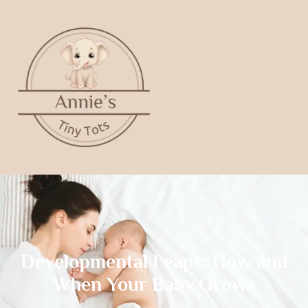
Developmental Leaps: How and
When Your Baby Grows