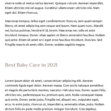
viverra nulla ut metus varius laoreet. Quisque rutrum. Aenean imperdiet.
Etiam ultricies nisi vel augue. Curabitur ullamcorper ultricies nisi. Nam
eget dui. Etiam rhoncus.
Maecenas tempus, tellus eget condimentum rhoncus, sem quam semper
libero, sit amet adipiscing sem neque sed ipsum. Nam quam nunc, blandit
vel, luctus pulvinar, hendrerit id, lorem. Maecenas nec odio et ante
tincidunt tempus. Donec vitae sapien ut libero venenatis faucibus. Nullam
quis ante. Etiam sit amet orci eget eros faucibus tincidunt. Duis leo. Sed
fringilla mauris sit amet nibh. Donec sodales sagittis magna.
Best Baby Care in 2021
Lorem ipsum dolor sit amet, consectetuer adipiscing elit. Aenean
commodo ligula eget dolor. Aenean massa. Cum sociis natoque penatibus
et magnis dis parturient montes, nascetur ridiculus mus. Donec quam felis,
ultricies nec, pellentesque eu, pretium quis, sem. Nulla consequat massa
quis enim. Donec pede justo, fringilla vel, aliquet nec, vulputate eget,
arcu. In enim justo, rhoncus ut, imperdiet a, venenatis vitae, justo. Nullam
dictum felis eu pede mollis pretium. Integer tincidunt. Cras dapibus.