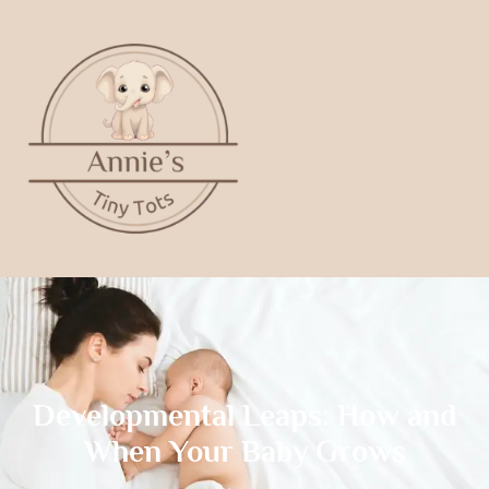
Developmental Leaps: How and
When Your Baby Grows