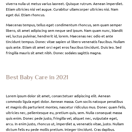
viverra nulla ut metus varius laoreet. Quisque rutrum. Aenean imperdiet.
Etiam ultricies nisi vel augue. Curabitur ullamcorper ultricies nisi. Nam
eget dui. Etiam rhoncus.
Maecenas tempus, tellus eget condimentum rhoncus, sem quam semper
libero, sit amet adipiscing sem neque sed ipsum. Nam quam nunc, blandit
vel, luctus pulvinar, hendrerit id, lorem. Maecenas nec odio et ante
tincidunt tempus. Donec vitae sapien ut libero venenatis faucibus. Nullam
quis ante. Etiam sit amet orci eget eros faucibus tincidunt. Duis leo. Sed
fringilla mauris sit amet nibh. Donec sodales sagittis magna.
Best Baby Care in 2021
Lorem ipsum dolor sit amet, consectetuer adipiscing elit. Aenean
commodo ligula eget dolor. Aenean massa. Cum sociis natoque penatibus
et magnis dis parturient montes, nascetur ridiculus mus. Donec quam felis,
ultricies nec, pellentesque eu, pretium quis, sem. Nulla consequat massa
quis enim. Donec pede justo, fringilla vel, aliquet nec, vulputate eget,
arcu. In enim justo, rhoncus ut, imperdiet a, venenatis vitae, justo. Nullam
dictum felis eu pede mollis pretium. Integer tincidunt. Cras dapibus.