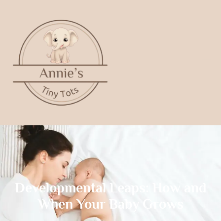
Developmental Leaps: How and
When Your Baby Grows