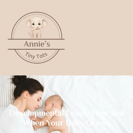
Developmental Leaps: How and
When Your Baby Grows