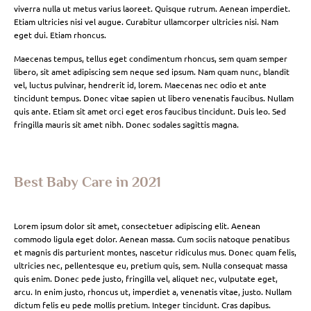
viverra nulla ut metus varius laoreet. Quisque rutrum. Aenean imperdiet.
Etiam ultricies nisi vel augue. Curabitur ullamcorper ultricies nisi. Nam
eget dui. Etiam rhoncus.
Maecenas tempus, tellus eget condimentum rhoncus, sem quam semper
libero, sit amet adipiscing sem neque sed ipsum. Nam quam nunc, blandit
vel, luctus pulvinar, hendrerit id, lorem. Maecenas nec odio et ante
tincidunt tempus. Donec vitae sapien ut libero venenatis faucibus. Nullam
quis ante. Etiam sit amet orci eget eros faucibus tincidunt. Duis leo. Sed
fringilla mauris sit amet nibh. Donec sodales sagittis magna.
Best Baby Care in 2021
Lorem ipsum dolor sit amet, consectetuer adipiscing elit. Aenean
commodo ligula eget dolor. Aenean massa. Cum sociis natoque penatibus
et magnis dis parturient montes, nascetur ridiculus mus. Donec quam felis,
ultricies nec, pellentesque eu, pretium quis, sem. Nulla consequat massa
quis enim. Donec pede justo, fringilla vel, aliquet nec, vulputate eget,
arcu. In enim justo, rhoncus ut, imperdiet a, venenatis vitae, justo. Nullam
dictum felis eu pede mollis pretium. Integer tincidunt. Cras dapibus.