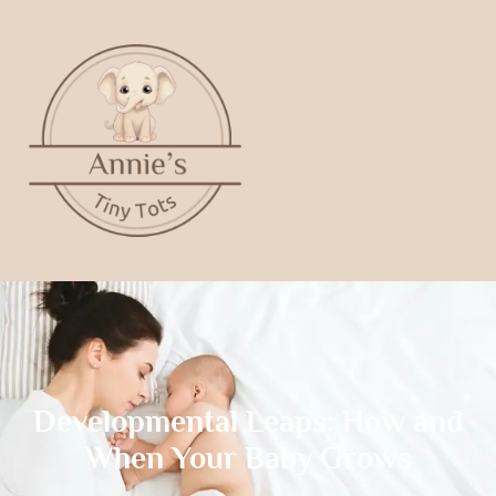
Developmental Leaps: How and
When Your Baby Grows