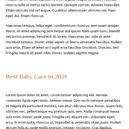
viverra nulla ut metus varius laoreet. Quisque rutrum. Aenean imperdiet.
Etiam ultricies nisi vel augue. Curabitur ullamcorper ultricies nisi. Nam
eget dui. Etiam rhoncus.
Maecenas tempus, tellus eget condimentum rhoncus, sem quam semper
libero, sit amet adipiscing sem neque sed ipsum. Nam quam nunc, blandit
vel, luctus pulvinar, hendrerit id, lorem. Maecenas nec odio et ante
tincidunt tempus. Donec vitae sapien ut libero venenatis faucibus. Nullam
quis ante. Etiam sit amet orci eget eros faucibus tincidunt. Duis leo. Sed
fringilla mauris sit amet nibh. Donec sodales sagittis magna.
Best Baby Care in 2021
Lorem ipsum dolor sit amet, consectetuer adipiscing elit. Aenean
commodo ligula eget dolor. Aenean massa. Cum sociis natoque penatibus
et magnis dis parturient montes, nascetur ridiculus mus. Donec quam felis,
ultricies nec, pellentesque eu, pretium quis, sem. Nulla consequat massa
quis enim. Donec pede justo, fringilla vel, aliquet nec, vulputate eget,
arcu. In enim justo, rhoncus ut, imperdiet a, venenatis vitae, justo. Nullam
dictum felis eu pede mollis pretium. Integer tincidunt. Cras dapibus.