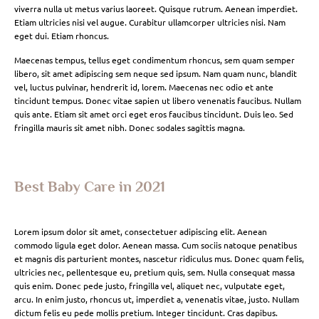
viverra nulla ut metus varius laoreet. Quisque rutrum. Aenean imperdiet.
Etiam ultricies nisi vel augue. Curabitur ullamcorper ultricies nisi. Nam
eget dui. Etiam rhoncus.
Maecenas tempus, tellus eget condimentum rhoncus, sem quam semper
libero, sit amet adipiscing sem neque sed ipsum. Nam quam nunc, blandit
vel, luctus pulvinar, hendrerit id, lorem. Maecenas nec odio et ante
tincidunt tempus. Donec vitae sapien ut libero venenatis faucibus. Nullam
quis ante. Etiam sit amet orci eget eros faucibus tincidunt. Duis leo. Sed
fringilla mauris sit amet nibh. Donec sodales sagittis magna.
Best Baby Care in 2021
Lorem ipsum dolor sit amet, consectetuer adipiscing elit. Aenean
commodo ligula eget dolor. Aenean massa. Cum sociis natoque penatibus
et magnis dis parturient montes, nascetur ridiculus mus. Donec quam felis,
ultricies nec, pellentesque eu, pretium quis, sem. Nulla consequat massa
quis enim. Donec pede justo, fringilla vel, aliquet nec, vulputate eget,
arcu. In enim justo, rhoncus ut, imperdiet a, venenatis vitae, justo. Nullam
dictum felis eu pede mollis pretium. Integer tincidunt. Cras dapibus.