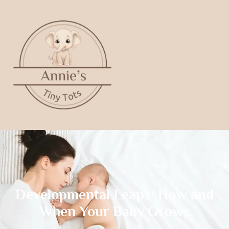
Developmental Leaps: How and
When Your Baby Grows