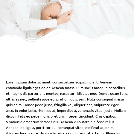
Annie's Tiny Tots
February 22, 2026
Uncategorized
Lorem ipsum dolor sit amet, consectetuer adipiscing elit. Aenean
commodo ligula eget dolor. Aenean massa. Cum sociis natoque penatibus
et magnis dis parturient montes, nascetur ridiculus mus. Donec quam felis,
ultricies nec, pellentesque eu, pretium quis, sem. Nulla consequat massa
quis enim. Donec pede justo, fringilla vel, aliquet nec, vulputate eget,
arcu. In enim justo, rhoncus ut, imperdiet a, venenatis vitae, justo. Nullam
dictum felis eu pede mollis pretium. Integer tincidunt. Cras dapibus.
Vivamus elementum semper nisi. Aenean vulputate eleifend tellus.
Aenean leo ligula, porttitor eu, consequat vitae, eleifend ac, enim.
Aliquam lorem ante, dapibus in, viverra quis, feugiat a, tellus. Phasellus