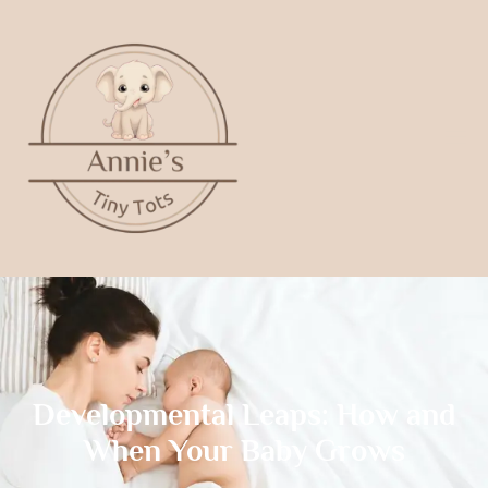
Developmental Leaps: How and
When Your Baby Grows