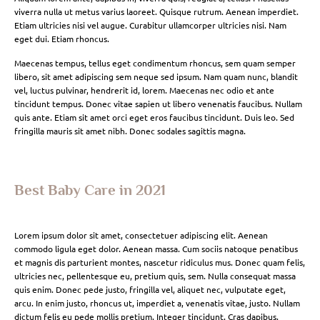
viverra nulla ut metus varius laoreet. Quisque rutrum. Aenean imperdiet.
Etiam ultricies nisi vel augue. Curabitur ullamcorper ultricies nisi. Nam
eget dui. Etiam rhoncus.
Maecenas tempus, tellus eget condimentum rhoncus, sem quam semper
libero, sit amet adipiscing sem neque sed ipsum. Nam quam nunc, blandit
vel, luctus pulvinar, hendrerit id, lorem. Maecenas nec odio et ante
tincidunt tempus. Donec vitae sapien ut libero venenatis faucibus. Nullam
quis ante. Etiam sit amet orci eget eros faucibus tincidunt. Duis leo. Sed
fringilla mauris sit amet nibh. Donec sodales sagittis magna.
Best Baby Care in 2021
Lorem ipsum dolor sit amet, consectetuer adipiscing elit. Aenean
commodo ligula eget dolor. Aenean massa. Cum sociis natoque penatibus
et magnis dis parturient montes, nascetur ridiculus mus. Donec quam felis,
ultricies nec, pellentesque eu, pretium quis, sem. Nulla consequat massa
quis enim. Donec pede justo, fringilla vel, aliquet nec, vulputate eget,
arcu. In enim justo, rhoncus ut, imperdiet a, venenatis vitae, justo. Nullam
dictum felis eu pede mollis pretium. Integer tincidunt. Cras dapibus.