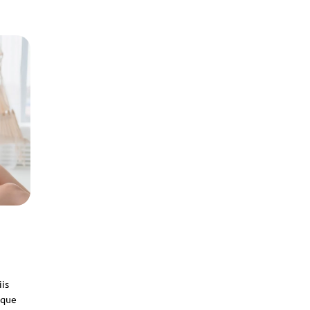
iis
sque