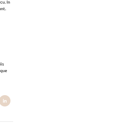
cu. In
unt.
iis
sque