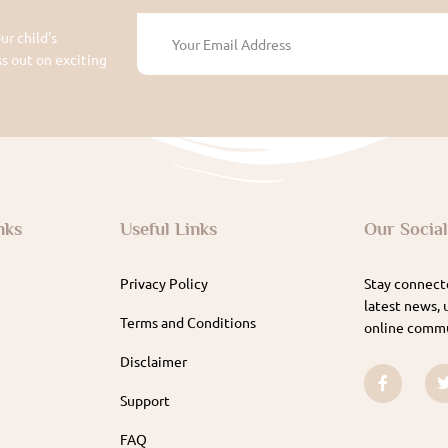
ur child's
 out on exciting
nks
Useful Links
Our Socia
Privacy Policy
Stay connecte
latest news, 
Terms and Conditions
online commu
Disclaimer
Support
FAQ