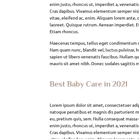
enim justo, rhoncus ut, imperdiet a, venenatis
Cras dapibus. Vivamus elementum semper nisi. 
vitae, eleifend ac, enim. Aliquam lorem ante, da
laoreet. Quisque rutrum. Aenean imperdiet. Eti
Etiam rhoncus.
Maecenas tempus, tellus eget condimentum rh
Nam quam nunc, blandit vel, luctus pulvinar, 
sapien ut libero venenatis faucibus. Nullam qui
mauris sit amet nibh. Donec sodales sagittis 
Best Baby Care in 2021
Lorem ipsum dolor sit amet, consectetuer adi
natoque penatibus et magnis dis parturient mo
eu, pretium quis, sem. Nulla consequat massa qu
enim justo, rhoncus ut, imperdiet a, venenatis
Cras dapibus. Vivamus elementum semper nisi. 
vitae, eleifend ac, enim. Aliquam lorem ante, da