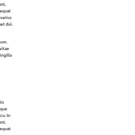
unt.
sequat
 varius
et dui.
sum.
vitae
ingilla
iis
sque
cu. In
unt.
sequat