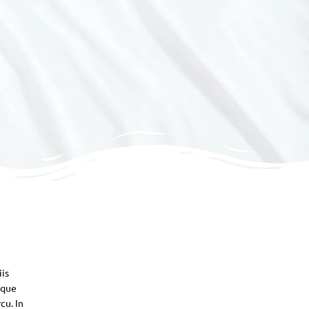
iis
sque
cu. In