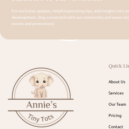
For exclusive updates, helpful parenting tips, and insights into yo
development. Stay connected with our community and never miss
events and promotions!
Quick Li
About Us
Services
Our Team
Pricing
Contact