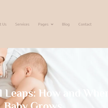
t Us
Services
Pages
Blog
Contact
l Leaps: How and Whe
Baby Grows