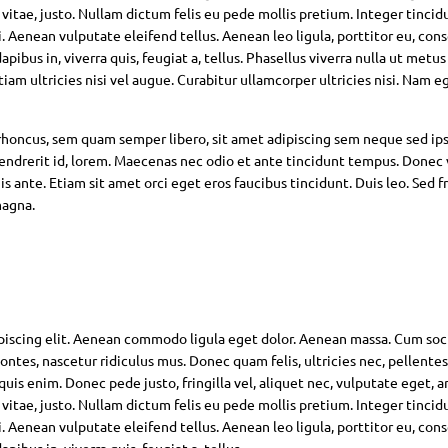
 vitae, justo. Nullam dictum felis eu pede mollis pretium. Integer tincid
Aenean vulputate eleifend tellus. Aenean leo ligula, porttitor eu, con
pibus in, viverra quis, feugiat a, tellus. Phasellus viverra nulla ut metus
am ultricies nisi vel augue. Curabitur ullamcorper ultricies nisi. Nam eg
oncus, sem quam semper libero, sit amet adipiscing sem neque sed ip
hendrerit id, lorem. Maecenas nec odio et ante tincidunt tempus. Donec 
s ante. Etiam sit amet orci eget eros faucibus tincidunt. Duis leo. Sed fr
magna.
piscing elit. Aenean commodo ligula eget dolor. Aenean massa. Cum soc
ntes, nascetur ridiculus mus. Donec quam felis, ultricies nec, pellente
is enim. Donec pede justo, fringilla vel, aliquet nec, vulputate eget, ar
 vitae, justo. Nullam dictum felis eu pede mollis pretium. Integer tincid
Aenean vulputate eleifend tellus. Aenean leo ligula, porttitor eu, con
pibus in, viverra quis, feugiat a, tellus.