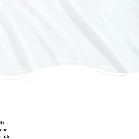
iis
sque
cu. In