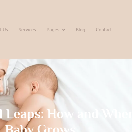
t Us
Services
Pages
Blog
Contact
l Leaps: How and Whe
Baby Grows