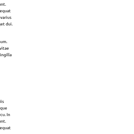
unt.
sequat
 varius
et dui.
sum.
vitae
ingilla
iis
sque
cu. In
unt.
sequat