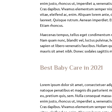
enim justo, rhoncus ut, imperdiet a, venenatis
Cras dapibus. Vivamus elementum semper nisi. 
vitae, eleifend ac, enim. Aliquam lorem ante, da
laoreet. Quisque rutrum. Aenean imperdiet. Eti
Etiam rhoncus.
Maecenas tempus, tellus eget condimentum rh
Nam quam nunc, blandit vel, luctus pulvinar, 
sapien ut libero venenatis faucibus. Nullam qui
mauris sit amet nibh. Donec sodales sagittis 
Best Baby Care in 2021
Lorem ipsum dolor sit amet, consectetuer adi
natoque penatibus et magnis dis parturient mo
eu, pretium quis, sem. Nulla consequat massa qu
enim justo, rhoncus ut, imperdiet a, venenatis
Cras dapibus. Vivamus elementum semper nisi. 
vitae, eleifend ac, enim. Aliquam lorem ante, da