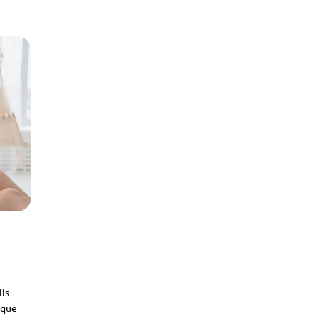
iis
sque