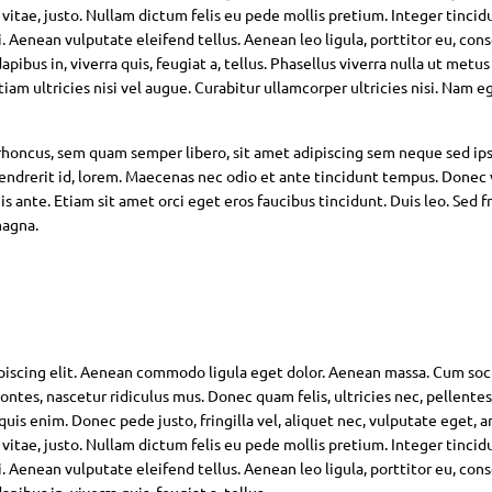
 vitae, justo. Nullam dictum felis eu pede mollis pretium. Integer tincid
Aenean vulputate eleifend tellus. Aenean leo ligula, porttitor eu, con
pibus in, viverra quis, feugiat a, tellus. Phasellus viverra nulla ut metus
am ultricies nisi vel augue. Curabitur ullamcorper ultricies nisi. Nam eg
oncus, sem quam semper libero, sit amet adipiscing sem neque sed ip
hendrerit id, lorem. Maecenas nec odio et ante tincidunt tempus. Donec 
s ante. Etiam sit amet orci eget eros faucibus tincidunt. Duis leo. Sed fr
magna.
piscing elit. Aenean commodo ligula eget dolor. Aenean massa. Cum soc
ntes, nascetur ridiculus mus. Donec quam felis, ultricies nec, pellente
is enim. Donec pede justo, fringilla vel, aliquet nec, vulputate eget, ar
 vitae, justo. Nullam dictum felis eu pede mollis pretium. Integer tincid
Aenean vulputate eleifend tellus. Aenean leo ligula, porttitor eu, con
pibus in, viverra quis, feugiat a, tellus.