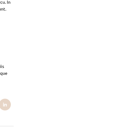
cu. In
unt.
iis
sque