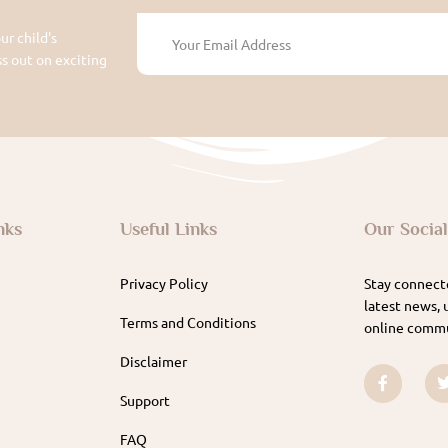
ur child's
 out on exciting
nks
Useful Links
Our Socia
Privacy Policy
Stay connecte
latest news, 
Terms and Conditions
online commu
Disclaimer
Support
FAQ