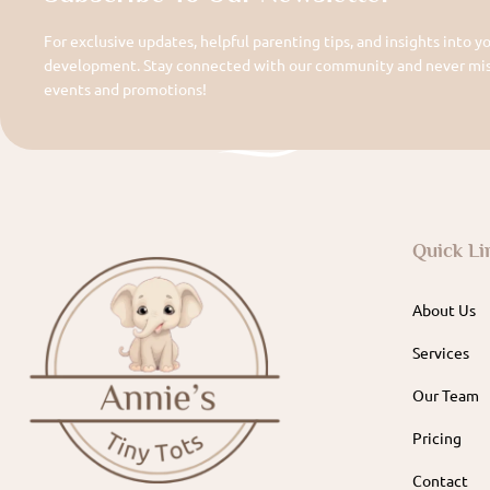
For exclusive updates, helpful parenting tips, and insights into yo
development. Stay connected with our community and never miss
events and promotions!
Quick Li
About Us
Services
Our Team
Pricing
Contact