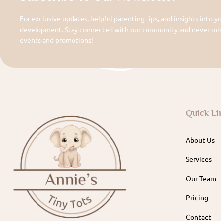
For exclusive updates, helpful parenting tips, and insights into yo
development. Stay connected with our community and never miss
events and promotions!
Quick Li
About Us
Services
Our Team
Pricing
Contact