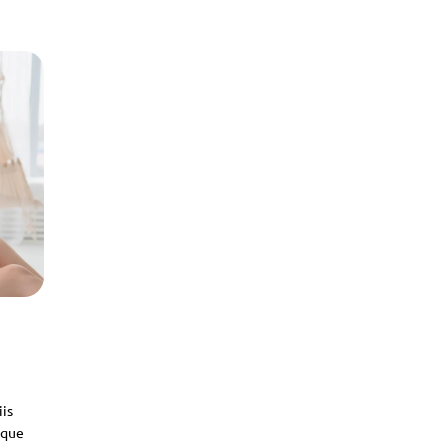
iis
sque