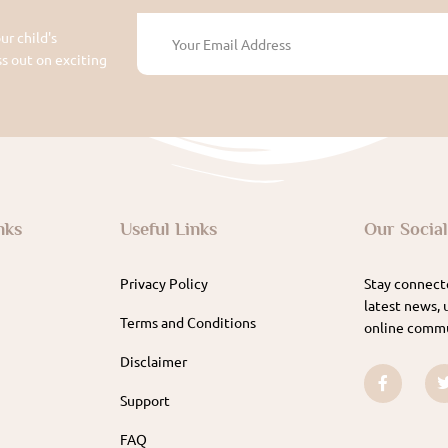
ur child's
 out on exciting
nks
Useful Links
Our Socia
Privacy Policy
Stay connecte
latest news, 
Terms and Conditions
online commu
Disclaimer
Support
FAQ