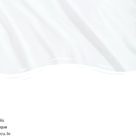
iis
sque
cu. In