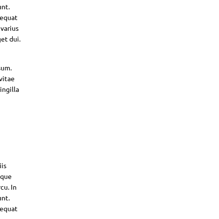
unt.
sequat
 varius
et dui.
sum.
vitae
ingilla
iis
sque
cu. In
unt.
sequat