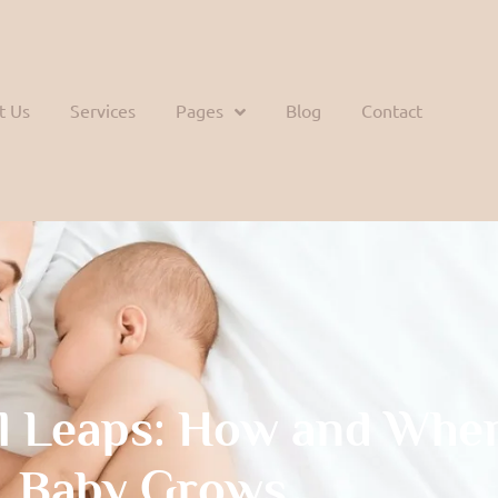
t Us
Services
Pages
Blog
Contact
l Leaps: How and Whe
Baby Grows