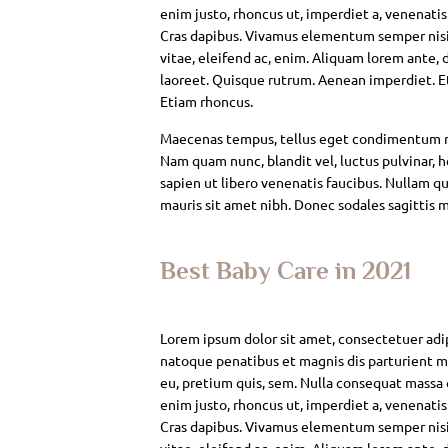
enim justo, rhoncus ut, imperdiet a, venenatis
Cras dapibus. Vivamus elementum semper nisi. 
vitae, eleifend ac, enim. Aliquam lorem ante, da
laoreet. Quisque rutrum. Aenean imperdiet. Eti
Etiam rhoncus.
Maecenas tempus, tellus eget condimentum rh
Nam quam nunc, blandit vel, luctus pulvinar, 
sapien ut libero venenatis faucibus. Nullam qui
mauris sit amet nibh. Donec sodales sagittis 
Best Baby Care in 2021
Lorem ipsum dolor sit amet, consectetuer adi
natoque penatibus et magnis dis parturient mo
eu, pretium quis, sem. Nulla consequat massa qu
enim justo, rhoncus ut, imperdiet a, venenatis
Cras dapibus. Vivamus elementum semper nisi. 
vitae, eleifend ac, enim. Aliquam lorem ante, da