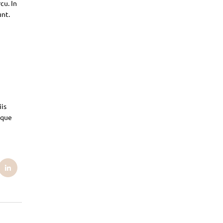
cu. In
unt.
iis
sque