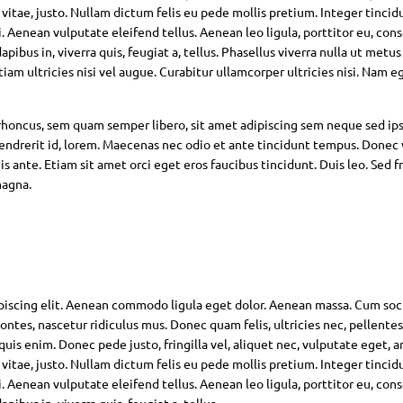
 vitae, justo. Nullam dictum felis eu pede mollis pretium. Integer tincid
Aenean vulputate eleifend tellus. Aenean leo ligula, porttitor eu, con
pibus in, viverra quis, feugiat a, tellus. Phasellus viverra nulla ut metus
am ultricies nisi vel augue. Curabitur ullamcorper ultricies nisi. Nam eg
oncus, sem quam semper libero, sit amet adipiscing sem neque sed ip
hendrerit id, lorem. Maecenas nec odio et ante tincidunt tempus. Donec 
s ante. Etiam sit amet orci eget eros faucibus tincidunt. Duis leo. Sed fr
magna.
piscing elit. Aenean commodo ligula eget dolor. Aenean massa. Cum soc
ntes, nascetur ridiculus mus. Donec quam felis, ultricies nec, pellente
is enim. Donec pede justo, fringilla vel, aliquet nec, vulputate eget, ar
 vitae, justo. Nullam dictum felis eu pede mollis pretium. Integer tincid
Aenean vulputate eleifend tellus. Aenean leo ligula, porttitor eu, con
pibus in, viverra quis, feugiat a, tellus.