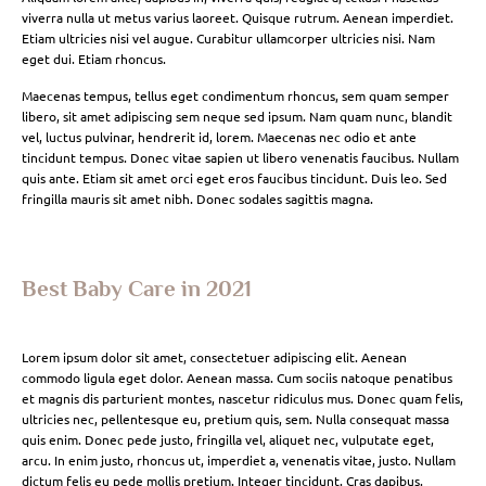
viverra nulla ut metus varius laoreet. Quisque rutrum. Aenean imperdiet.
Etiam ultricies nisi vel augue. Curabitur ullamcorper ultricies nisi. Nam
eget dui. Etiam rhoncus.
Maecenas tempus, tellus eget condimentum rhoncus, sem quam semper
libero, sit amet adipiscing sem neque sed ipsum. Nam quam nunc, blandit
vel, luctus pulvinar, hendrerit id, lorem. Maecenas nec odio et ante
tincidunt tempus. Donec vitae sapien ut libero venenatis faucibus. Nullam
quis ante. Etiam sit amet orci eget eros faucibus tincidunt. Duis leo. Sed
fringilla mauris sit amet nibh. Donec sodales sagittis magna.
Best Baby Care in 2021
Lorem ipsum dolor sit amet, consectetuer adipiscing elit. Aenean
commodo ligula eget dolor. Aenean massa. Cum sociis natoque penatibus
et magnis dis parturient montes, nascetur ridiculus mus. Donec quam felis,
ultricies nec, pellentesque eu, pretium quis, sem. Nulla consequat massa
quis enim. Donec pede justo, fringilla vel, aliquet nec, vulputate eget,
arcu. In enim justo, rhoncus ut, imperdiet a, venenatis vitae, justo. Nullam
dictum felis eu pede mollis pretium. Integer tincidunt. Cras dapibus.