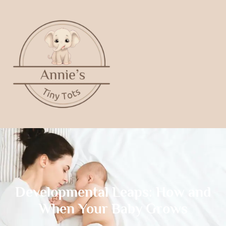
Developmental Leaps: How and
When Your Baby Grows