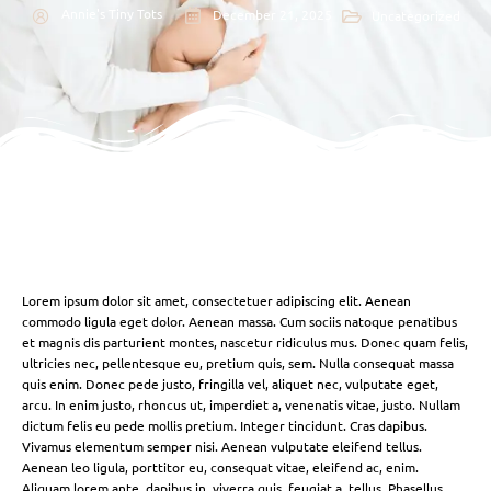
Annie's Tiny Tots
December 21, 2025
Uncategorized
Lorem ipsum dolor sit amet, consectetuer adipiscing elit. Aenean
commodo ligula eget dolor. Aenean massa. Cum sociis natoque penatibus
et magnis dis parturient montes, nascetur ridiculus mus. Donec quam felis,
ultricies nec, pellentesque eu, pretium quis, sem. Nulla consequat massa
quis enim. Donec pede justo, fringilla vel, aliquet nec, vulputate eget,
arcu. In enim justo, rhoncus ut, imperdiet a, venenatis vitae, justo. Nullam
dictum felis eu pede mollis pretium. Integer tincidunt. Cras dapibus.
Vivamus elementum semper nisi. Aenean vulputate eleifend tellus.
Aenean leo ligula, porttitor eu, consequat vitae, eleifend ac, enim.
Aliquam lorem ante, dapibus in, viverra quis, feugiat a, tellus. Phasellus