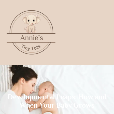
Developmental Leaps: How and
When Your Baby Grows