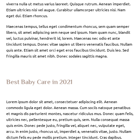
viverra nulla ut metus varius laoreet. Quisque rutrum. Aenean imperdiet.
Etiam ultricies nisi vel augue. Curabitur ullamcorper ultricies nisi. Nam
eget dui. Etiam rhoncus.
Maecenas tempus, tellus eget condimentum rhoncus, sem quam semper
libero, sit amet adipiscing sem neque sed ipsum. Nam quam nunc, blandit
vel, luctus pulvinar, hendrerit id, lorem. Maecenas nec odio et ante
tincidunt tempus. Donec vitae sapien ut libero venenatis faucibus. Nullam
quis ante. Etiam sit amet orci eget eros faucibus tincidunt. Duis leo. Sed
fringilla mauris sit amet nibh. Donec sodales sagittis magna.
Best Baby Care in 2021
Lorem ipsum dolor sit amet, consectetuer adipiscing elit. Aenean
commodo ligula eget dolor. Aenean massa. Cum sociis natoque penatibus
et magnis dis parturient montes, nascetur ridiculus mus. Donec quam felis,
ultricies nec, pellentesque eu, pretium quis, sem. Nulla consequat massa
quis enim. Donec pede justo, fringilla vel, aliquet nec, vulputate eget,
arcu. In enim justo, rhoncus ut, imperdiet a, venenatis vitae, justo. Nullam
dictum felis eu pede mollis pretium. Integer tincidunt. Cras dapibus.