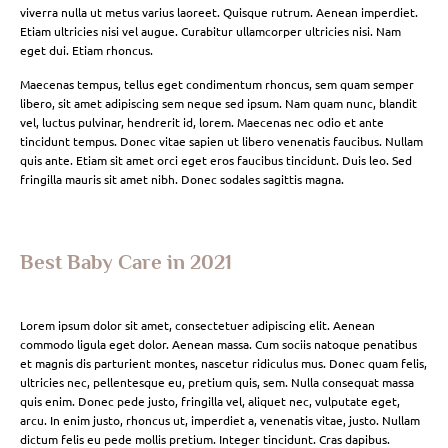
viverra nulla ut metus varius laoreet. Quisque rutrum. Aenean imperdiet.
Etiam ultricies nisi vel augue. Curabitur ullamcorper ultricies nisi. Nam
eget dui. Etiam rhoncus.
Maecenas tempus, tellus eget condimentum rhoncus, sem quam semper
libero, sit amet adipiscing sem neque sed ipsum. Nam quam nunc, blandit
vel, luctus pulvinar, hendrerit id, lorem. Maecenas nec odio et ante
tincidunt tempus. Donec vitae sapien ut libero venenatis faucibus. Nullam
quis ante. Etiam sit amet orci eget eros faucibus tincidunt. Duis leo. Sed
fringilla mauris sit amet nibh. Donec sodales sagittis magna.
Best Baby Care in 2021
Lorem ipsum dolor sit amet, consectetuer adipiscing elit. Aenean
commodo ligula eget dolor. Aenean massa. Cum sociis natoque penatibus
et magnis dis parturient montes, nascetur ridiculus mus. Donec quam felis,
ultricies nec, pellentesque eu, pretium quis, sem. Nulla consequat massa
quis enim. Donec pede justo, fringilla vel, aliquet nec, vulputate eget,
arcu. In enim justo, rhoncus ut, imperdiet a, venenatis vitae, justo. Nullam
dictum felis eu pede mollis pretium. Integer tincidunt. Cras dapibus.