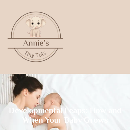
Developmental Leaps: How and
When Your Baby Grows