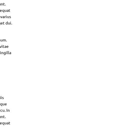
unt.
sequat
 varius
et dui.
sum.
vitae
ingilla
iis
sque
cu. In
unt.
sequat