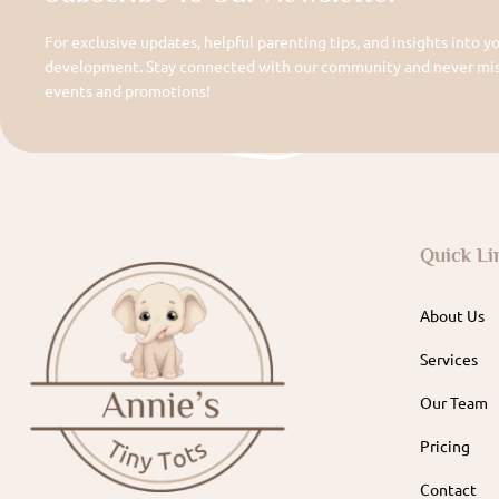
For exclusive updates, helpful parenting tips, and insights into yo
development. Stay connected with our community and never miss
events and promotions!
Quick Li
About Us
Services
Our Team
Pricing
Contact