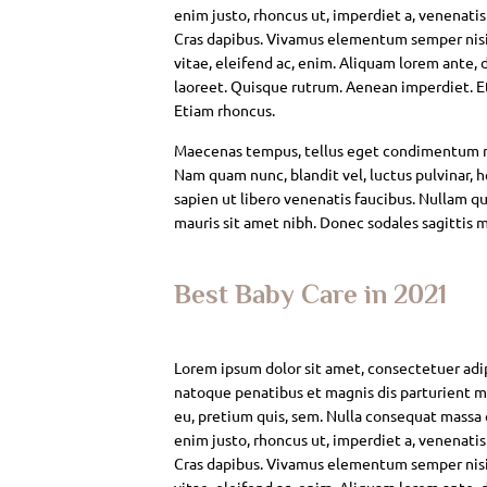
enim justo, rhoncus ut, imperdiet a, venenatis
Cras dapibus. Vivamus elementum semper nisi. 
vitae, eleifend ac, enim. Aliquam lorem ante, da
laoreet. Quisque rutrum. Aenean imperdiet. Eti
Etiam rhoncus.
Maecenas tempus, tellus eget condimentum rh
Nam quam nunc, blandit vel, luctus pulvinar, 
sapien ut libero venenatis faucibus. Nullam qui
mauris sit amet nibh. Donec sodales sagittis 
Best Baby Care in 2021
Lorem ipsum dolor sit amet, consectetuer adi
natoque penatibus et magnis dis parturient mo
eu, pretium quis, sem. Nulla consequat massa qu
enim justo, rhoncus ut, imperdiet a, venenatis
Cras dapibus. Vivamus elementum semper nisi. 
vitae, eleifend ac, enim. Aliquam lorem ante, da