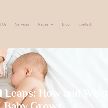
t Us
Services
Pages
Blog
Contact
l Leaps: How and Whe
Baby Grows