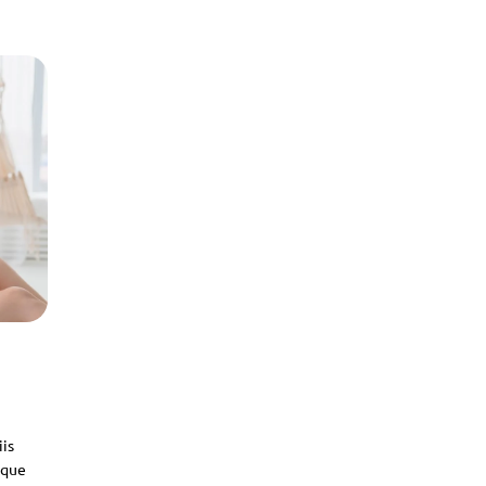
iis
sque