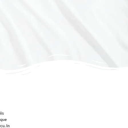
iis
sque
cu. In