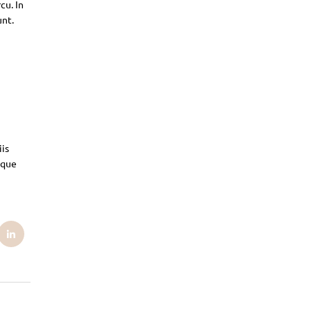
cu. In
unt.
iis
sque