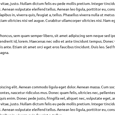
 vitae, justo. Nullam dictum felis eu pede mollis pretium. Integer tincid
Aenean vulputate eleifend tellus. Aenean leo ligula, porttitor eu, con
pibus in, viverra quis, feugiat a, tellus. Phasellus viverra nulla ut metus
am ultricies nisi vel augue. Curabitur ullamcorper ultricies nisi. Nam eg
oncus, sem quam semper libero, sit amet adipiscing sem neque sed ip
hendrerit id, lorem. Maecenas nec odio et ante tincidunt tempus. Donec 
s ante. Etiam sit amet orci eget eros faucibus tincidunt. Duis leo. Sed fr
magna.
piscing elit. Aenean commodo ligula eget dolor. Aenean massa. Cum soc
ntes, nascetur ridiculus mus. Donec quam felis, ultricies nec, pellente
is enim. Donec pede justo, fringilla vel, aliquet nec, vulputate eget, ar
 vitae, justo. Nullam dictum felis eu pede mollis pretium. Integer tincid
Aenean vulputate eleifend tellus. Aenean leo ligula, porttitor eu, con
pibus in, viverra quis, feugiat a, tellus.