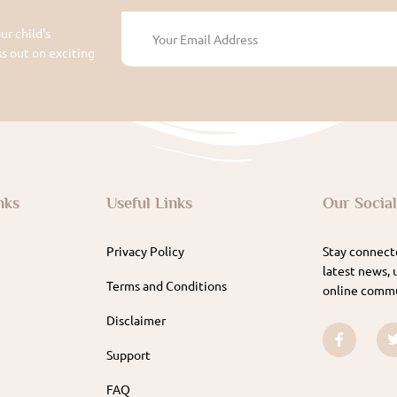
ur child's
 out on exciting
nks
Useful Links
Our Socia
Privacy Policy
Stay connecte
latest news, 
Terms and Conditions
online commu
Disclaimer
Support
FAQ