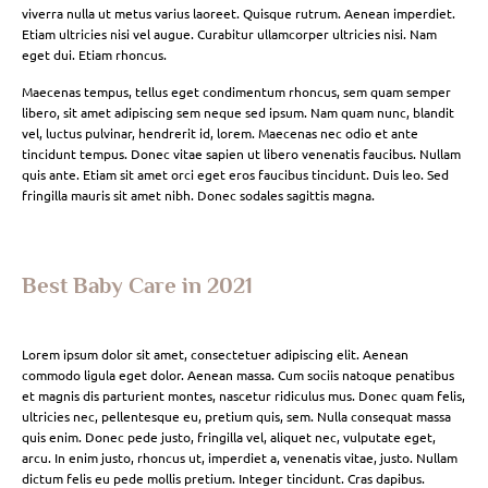
viverra nulla ut metus varius laoreet. Quisque rutrum. Aenean imperdiet.
Etiam ultricies nisi vel augue. Curabitur ullamcorper ultricies nisi. Nam
eget dui. Etiam rhoncus.
Maecenas tempus, tellus eget condimentum rhoncus, sem quam semper
libero, sit amet adipiscing sem neque sed ipsum. Nam quam nunc, blandit
vel, luctus pulvinar, hendrerit id, lorem. Maecenas nec odio et ante
tincidunt tempus. Donec vitae sapien ut libero venenatis faucibus. Nullam
quis ante. Etiam sit amet orci eget eros faucibus tincidunt. Duis leo. Sed
fringilla mauris sit amet nibh. Donec sodales sagittis magna.
Best Baby Care in 2021
Lorem ipsum dolor sit amet, consectetuer adipiscing elit. Aenean
commodo ligula eget dolor. Aenean massa. Cum sociis natoque penatibus
et magnis dis parturient montes, nascetur ridiculus mus. Donec quam felis,
ultricies nec, pellentesque eu, pretium quis, sem. Nulla consequat massa
quis enim. Donec pede justo, fringilla vel, aliquet nec, vulputate eget,
arcu. In enim justo, rhoncus ut, imperdiet a, venenatis vitae, justo. Nullam
dictum felis eu pede mollis pretium. Integer tincidunt. Cras dapibus.