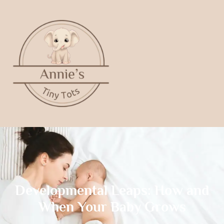
Developmental Leaps: How and
When Your Baby Grows