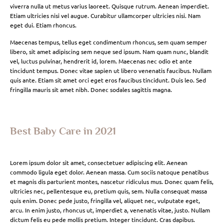
viverra nulla ut metus varius laoreet. Quisque rutrum. Aenean imperdiet.
Etiam ultricies nisi vel augue. Curabitur ullamcorper ultricies nisi. Nam
eget dui. Etiam rhoncus.
Maecenas tempus, tellus eget condimentum rhoncus, sem quam semper
libero, sit amet adipiscing sem neque sed ipsum. Nam quam nunc, blandit
vel, luctus pulvinar, hendrerit id, lorem. Maecenas nec odio et ante
tincidunt tempus. Donec vitae sapien ut libero venenatis faucibus. Nullam
quis ante. Etiam sit amet orci eget eros faucibus tincidunt. Duis leo. Sed
fringilla mauris sit amet nibh. Donec sodales sagittis magna.
Best Baby Care in 2021
Lorem ipsum dolor sit amet, consectetuer adipiscing elit. Aenean
commodo ligula eget dolor. Aenean massa. Cum sociis natoque penatibus
et magnis dis parturient montes, nascetur ridiculus mus. Donec quam felis,
ultricies nec, pellentesque eu, pretium quis, sem. Nulla consequat massa
quis enim. Donec pede justo, fringilla vel, aliquet nec, vulputate eget,
arcu. In enim justo, rhoncus ut, imperdiet a, venenatis vitae, justo. Nullam
dictum felis eu pede mollis pretium. Integer tincidunt. Cras dapibus.