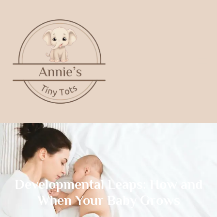
Developmental Leaps: How and
When Your Baby Grows