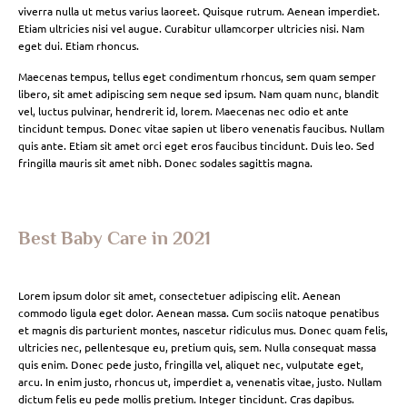
viverra nulla ut metus varius laoreet. Quisque rutrum. Aenean imperdiet.
Etiam ultricies nisi vel augue. Curabitur ullamcorper ultricies nisi. Nam
eget dui. Etiam rhoncus.
Maecenas tempus, tellus eget condimentum rhoncus, sem quam semper
libero, sit amet adipiscing sem neque sed ipsum. Nam quam nunc, blandit
vel, luctus pulvinar, hendrerit id, lorem. Maecenas nec odio et ante
tincidunt tempus. Donec vitae sapien ut libero venenatis faucibus. Nullam
quis ante. Etiam sit amet orci eget eros faucibus tincidunt. Duis leo. Sed
fringilla mauris sit amet nibh. Donec sodales sagittis magna.
Best Baby Care in 2021
Lorem ipsum dolor sit amet, consectetuer adipiscing elit. Aenean
commodo ligula eget dolor. Aenean massa. Cum sociis natoque penatibus
et magnis dis parturient montes, nascetur ridiculus mus. Donec quam felis,
ultricies nec, pellentesque eu, pretium quis, sem. Nulla consequat massa
quis enim. Donec pede justo, fringilla vel, aliquet nec, vulputate eget,
arcu. In enim justo, rhoncus ut, imperdiet a, venenatis vitae, justo. Nullam
dictum felis eu pede mollis pretium. Integer tincidunt. Cras dapibus.