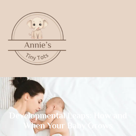
Developmental Leaps: How and
When Your Baby Grows