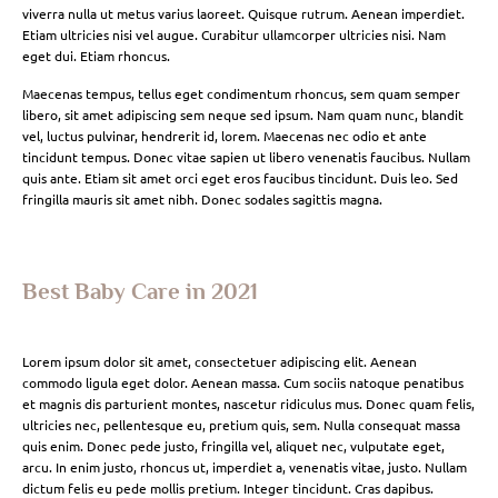
viverra nulla ut metus varius laoreet. Quisque rutrum. Aenean imperdiet.
Etiam ultricies nisi vel augue. Curabitur ullamcorper ultricies nisi. Nam
eget dui. Etiam rhoncus.
Maecenas tempus, tellus eget condimentum rhoncus, sem quam semper
libero, sit amet adipiscing sem neque sed ipsum. Nam quam nunc, blandit
vel, luctus pulvinar, hendrerit id, lorem. Maecenas nec odio et ante
tincidunt tempus. Donec vitae sapien ut libero venenatis faucibus. Nullam
quis ante. Etiam sit amet orci eget eros faucibus tincidunt. Duis leo. Sed
fringilla mauris sit amet nibh. Donec sodales sagittis magna.
Best Baby Care in 2021
Lorem ipsum dolor sit amet, consectetuer adipiscing elit. Aenean
commodo ligula eget dolor. Aenean massa. Cum sociis natoque penatibus
et magnis dis parturient montes, nascetur ridiculus mus. Donec quam felis,
ultricies nec, pellentesque eu, pretium quis, sem. Nulla consequat massa
quis enim. Donec pede justo, fringilla vel, aliquet nec, vulputate eget,
arcu. In enim justo, rhoncus ut, imperdiet a, venenatis vitae, justo. Nullam
dictum felis eu pede mollis pretium. Integer tincidunt. Cras dapibus.