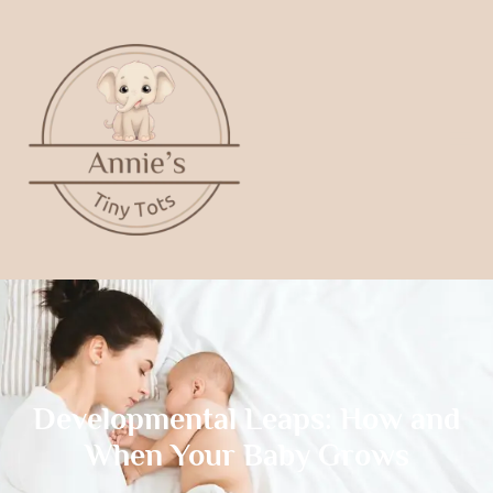
Developmental Leaps: How and
When Your Baby Grows