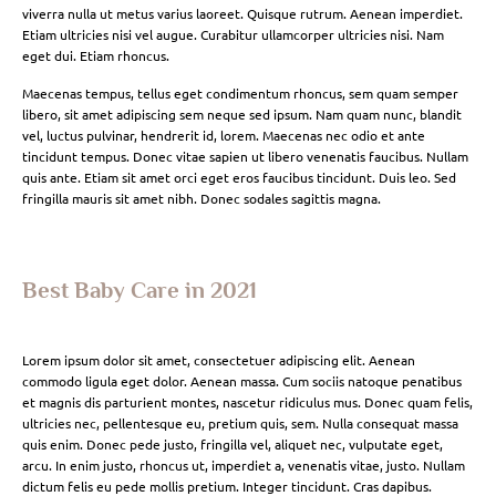
viverra nulla ut metus varius laoreet. Quisque rutrum. Aenean imperdiet.
Etiam ultricies nisi vel augue. Curabitur ullamcorper ultricies nisi. Nam
eget dui. Etiam rhoncus.
Maecenas tempus, tellus eget condimentum rhoncus, sem quam semper
libero, sit amet adipiscing sem neque sed ipsum. Nam quam nunc, blandit
vel, luctus pulvinar, hendrerit id, lorem. Maecenas nec odio et ante
tincidunt tempus. Donec vitae sapien ut libero venenatis faucibus. Nullam
quis ante. Etiam sit amet orci eget eros faucibus tincidunt. Duis leo. Sed
fringilla mauris sit amet nibh. Donec sodales sagittis magna.
Best Baby Care in 2021
Lorem ipsum dolor sit amet, consectetuer adipiscing elit. Aenean
commodo ligula eget dolor. Aenean massa. Cum sociis natoque penatibus
et magnis dis parturient montes, nascetur ridiculus mus. Donec quam felis,
ultricies nec, pellentesque eu, pretium quis, sem. Nulla consequat massa
quis enim. Donec pede justo, fringilla vel, aliquet nec, vulputate eget,
arcu. In enim justo, rhoncus ut, imperdiet a, venenatis vitae, justo. Nullam
dictum felis eu pede mollis pretium. Integer tincidunt. Cras dapibus.