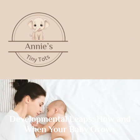
Developmental Leaps: How and
When Your Baby Grows