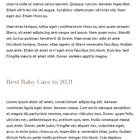
viverra nulla ut metus varius laoreet. Quisque rutrum. Aenean imperdiet.
Etiam ultricies nisi vel augue. Curabitur ullamcorper ultricies nisi. Nam
eget dui. Etiam rhoncus.
Maecenas tempus, tellus eget condimentum rhoncus, sem quam semper
libero, sit amet adipiscing sem neque sed ipsum. Nam quam nunc, blandit
vel, luctus pulvinar, hendrerit id, lorem. Maecenas nec odio et ante
tincidunt tempus. Donec vitae sapien ut libero venenatis faucibus. Nullam
quis ante. Etiam sit amet orci eget eros faucibus tincidunt. Duis leo. Sed
fringilla mauris sit amet nibh. Donec sodales sagittis magna.
Best Baby Care in 2021
Lorem ipsum dolor sit amet, consectetuer adipiscing elit. Aenean
commodo ligula eget dolor. Aenean massa. Cum sociis natoque penatibus
et magnis dis parturient montes, nascetur ridiculus mus. Donec quam felis,
ultricies nec, pellentesque eu, pretium quis, sem. Nulla consequat massa
quis enim. Donec pede justo, fringilla vel, aliquet nec, vulputate eget,
arcu. In enim justo, rhoncus ut, imperdiet a, venenatis vitae, justo. Nullam
dictum felis eu pede mollis pretium. Integer tincidunt. Cras dapibus.