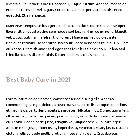
viverra nulla ut metus varius laoreet. Quisque rutrum. Aenean imperdiet.
Etiam ultricies nisi vel augue. Curabitur ullamcorper ultricies nisi. Nam
eget dui. Etiam rhoncus.
Maecenas tempus, tellus eget condimentum rhoncus, sem quam semper
libero, sit amet adipiscing sem neque sed ipsum. Nam quam nunc, blandit
vel, luctus pulvinar, hendrerit id, lorem. Maecenas nec odio et ante
tincidunt tempus. Donec vitae sapien ut libero venenatis faucibus. Nullam
quis ante. Etiam sit amet orci eget eros faucibus tincidunt. Duis leo. Sed
fringilla mauris sit amet nibh. Donec sodales sagittis magna.
Best Baby Care in 2021
Lorem ipsum dolor sit amet, consectetuer adipiscing elit. Aenean
commodo ligula eget dolor. Aenean massa. Cum sociis natoque penatibus
et magnis dis parturient montes, nascetur ridiculus mus. Donec quam felis,
ultricies nec, pellentesque eu, pretium quis, sem. Nulla consequat massa
quis enim. Donec pede justo, fringilla vel, aliquet nec, vulputate eget,
arcu. In enim justo, rhoncus ut, imperdiet a, venenatis vitae, justo. Nullam
dictum felis eu pede mollis pretium. Integer tincidunt. Cras dapibus.