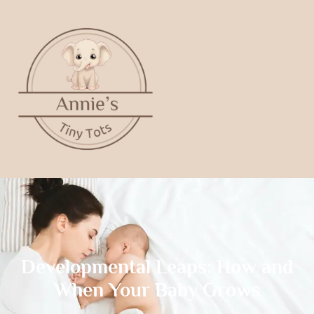
Developmental Leaps: How and
When Your Baby Grows