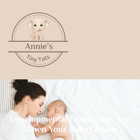
Developmental Leaps: How and
When Your Baby Grows