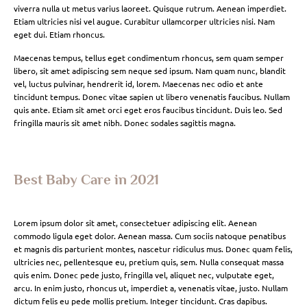
viverra nulla ut metus varius laoreet. Quisque rutrum. Aenean imperdiet.
Etiam ultricies nisi vel augue. Curabitur ullamcorper ultricies nisi. Nam
eget dui. Etiam rhoncus.
Maecenas tempus, tellus eget condimentum rhoncus, sem quam semper
libero, sit amet adipiscing sem neque sed ipsum. Nam quam nunc, blandit
vel, luctus pulvinar, hendrerit id, lorem. Maecenas nec odio et ante
tincidunt tempus. Donec vitae sapien ut libero venenatis faucibus. Nullam
quis ante. Etiam sit amet orci eget eros faucibus tincidunt. Duis leo. Sed
fringilla mauris sit amet nibh. Donec sodales sagittis magna.
Best Baby Care in 2021
Lorem ipsum dolor sit amet, consectetuer adipiscing elit. Aenean
commodo ligula eget dolor. Aenean massa. Cum sociis natoque penatibus
et magnis dis parturient montes, nascetur ridiculus mus. Donec quam felis,
ultricies nec, pellentesque eu, pretium quis, sem. Nulla consequat massa
quis enim. Donec pede justo, fringilla vel, aliquet nec, vulputate eget,
arcu. In enim justo, rhoncus ut, imperdiet a, venenatis vitae, justo. Nullam
dictum felis eu pede mollis pretium. Integer tincidunt. Cras dapibus.