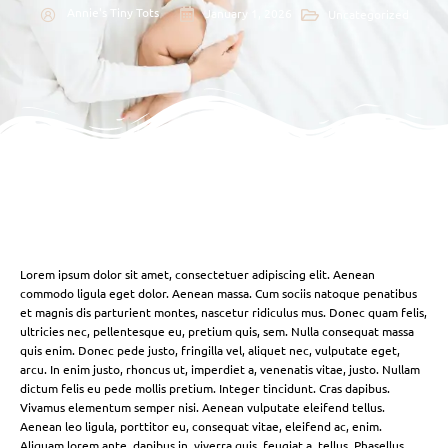
Annie's Tiny Tots
January 1, 2026
Uncategorized
Lorem ipsum dolor sit amet, consectetuer adipiscing elit. Aenean
commodo ligula eget dolor. Aenean massa. Cum sociis natoque penatibus
et magnis dis parturient montes, nascetur ridiculus mus. Donec quam felis,
ultricies nec, pellentesque eu, pretium quis, sem. Nulla consequat massa
quis enim. Donec pede justo, fringilla vel, aliquet nec, vulputate eget,
arcu. In enim justo, rhoncus ut, imperdiet a, venenatis vitae, justo. Nullam
dictum felis eu pede mollis pretium. Integer tincidunt. Cras dapibus.
Vivamus elementum semper nisi. Aenean vulputate eleifend tellus.
Aenean leo ligula, porttitor eu, consequat vitae, eleifend ac, enim.
Aliquam lorem ante, dapibus in, viverra quis, feugiat a, tellus. Phasellus