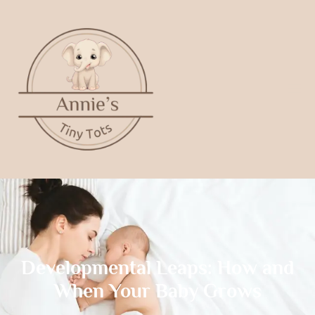
Developmental Leaps: How and
When Your Baby Grows