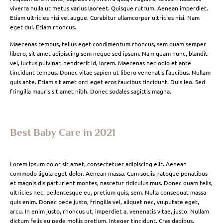
viverra nulla ut metus varius laoreet. Quisque rutrum. Aenean imperdiet.
Etiam ultricies nisi vel augue. Curabitur ullamcorper ultricies nisi. Nam
eget dui. Etiam rhoncus.
Maecenas tempus, tellus eget condimentum rhoncus, sem quam semper
libero, sit amet adipiscing sem neque sed ipsum. Nam quam nunc, blandit
vel, luctus pulvinar, hendrerit id, lorem. Maecenas nec odio et ante
tincidunt tempus. Donec vitae sapien ut libero venenatis faucibus. Nullam
quis ante. Etiam sit amet orci eget eros faucibus tincidunt. Duis leo. Sed
fringilla mauris sit amet nibh. Donec sodales sagittis magna.
Best Baby Care in 2021
Lorem ipsum dolor sit amet, consectetuer adipiscing elit. Aenean
commodo ligula eget dolor. Aenean massa. Cum sociis natoque penatibus
et magnis dis parturient montes, nascetur ridiculus mus. Donec quam felis,
ultricies nec, pellentesque eu, pretium quis, sem. Nulla consequat massa
quis enim. Donec pede justo, fringilla vel, aliquet nec, vulputate eget,
arcu. In enim justo, rhoncus ut, imperdiet a, venenatis vitae, justo. Nullam
dictum felis eu pede mollis pretium. Integer tincidunt. Cras dapibus.